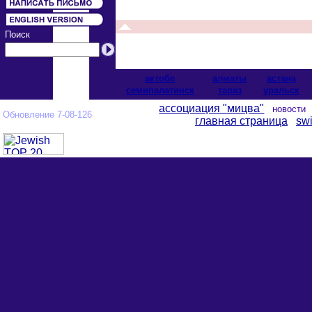
Поиск
актобе
алматы
астана
cемипалатинск
тараз
уральск
ассоциация "мицва"
новост
Обновление 7-08-126
главная страница
swi