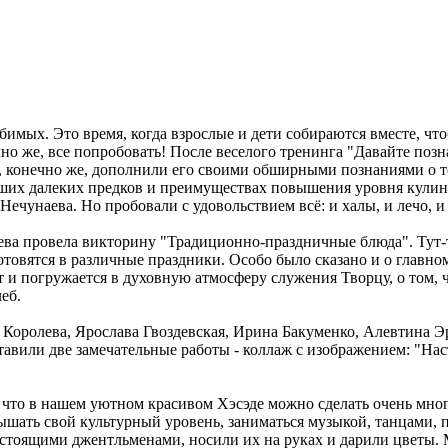
ых. Это время, когда взрослые и дети собираются вместе, чтобы
ечно же, все попробовать! После веселого тренинга "Давайте поз
, конечно же, дополнили его своими обширными познаниями о то
аших далеких предков и преимуществах повышения уровня кули
чунаева. Но пробовали с удовольствием всё: и халы, и лечо, и
ева провела викторину "Традиционно-праздничные блюда". Тут-
отовятся в различные праздники. Особо было сказано и о главном
от и погружается в духовную атмосферу служения Творцу, о том,
еб.
Королева, Ярослава Гвоздевская, Ирина Бакуменко, Алевтина Э
авили две замечательные работы - коллаж с изображением: "На
, что в нашем уютном красивом Хэсэде можно сделать очень мног
шать свой культурный уровень, заниматься музыкой, танцами, п
стоящими джентльменами, носили их на руках и дарили цветы. 