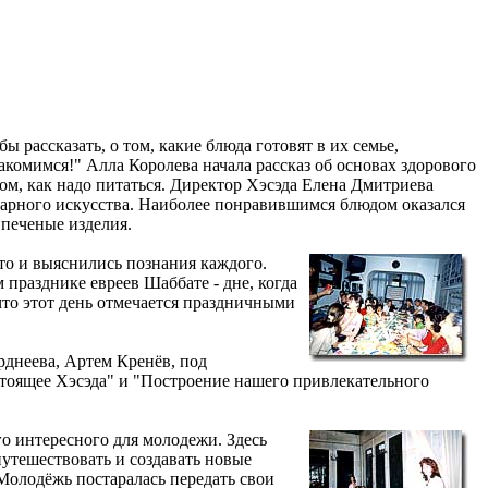
 рассказать, о том, какие блюда готовят в их семье,
накомимся!" Алла Королева начала рассказ об основах здорового
м, как надо питаться. Директор Хэсэда Елена Дмитриева
нарного искусства. Наиболее понравившимся блюдом оказался
 печеные изделия.
то и выяснились познания каждого.
 празднике евреев Шаббате - дне, когда
 что этот день отмечается праздничными
рднеева, Артем Кренёв, под
стоящее Хэсэда" и "Построение нашего привлекательного
о интересного для молодежи. Здесь
утешествовать и создавать новые
Молодёжь постаралась передать свои