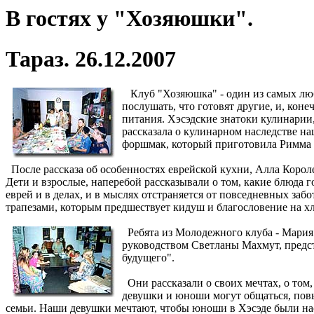
В гостях у "Хозяюшки".
Тараз. 26.12.2007
Клуб "Хозяюшка" - один из самых любим
послушать, что готовят другие, и, кон
питания. Хэсэдские знатоки кулинарии
рассказала о кулинарном наследстве н
форшмак, который приготовила Римма Не
После рассказа об особенностях еврейской кухни, Алла Корол
Дети и взрослые, наперебой рассказывали о том, какие блюда г
еврей и в делах, и в мыслях отстраняется от повседневных заб
трапезами, которым предшествует кидуш и благословение на хл
Ребята из Молодежного клуба - Мария 
руководством Светланы Махмут, предст
будущего".
Они рассказали о своих мечтах, о том
девушки и юноши могут общаться, повы
семьи. Наши девушки мечтают, чтобы юноши в Хэсэде были на