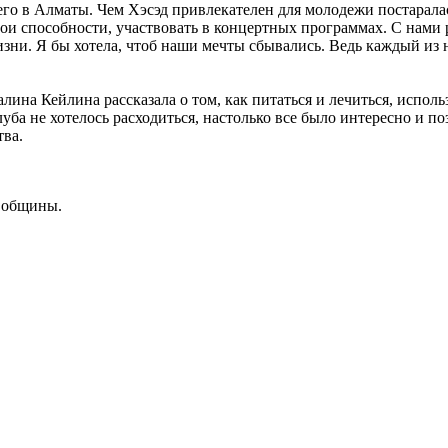
го в Алматы. Чем Хэсэд привлекателен для молодежи постарала
вои способности, участвовать в концертных программах. С нами
ни. Я бы хотела, чтоб наши мечты сбывались. Ведь каждый из на
алина Кейлина рассказала о том, как питаться и лечиться, испо
уба не хотелось расходиться, настолько все было интересно и по
тва.
ы общины.