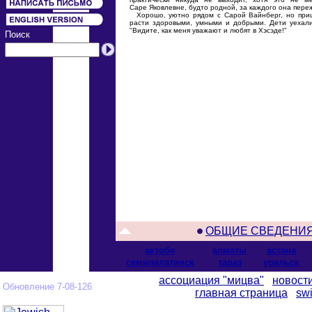
Саре Яковлевне, будто родной, за каждого она переж
Хорошо, уютно рядом с Сарой Вайнберг, но приш
расти здоровыми, умными и добрыми. Дети уехали.
"Видите, как меня уважают и любят в Хэсэде!"
Поиск
ОБЩИЕ СВЕДЕНИ
актобе
алматы
астана
cемипалатинск
тараз
уральск
ассоциация "мицва"
новост
Обновление 7-08-126
главная страница
swi