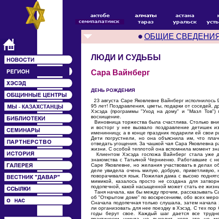
ОБЩИЕ СВЕДЕНИ
ЛЮДИ И СУДЬБЫ
Сара Вайнберг
ДЕНЬ РОЖДЕНИЯ
23 августа Саре Яковлевне Вайнберг исполнилось 9
95 лет! Поздравления, цветы, подарки от соседей, д
Хэсэда (программы "Уход на дому" и "Мазл Тов")
восхищение.
Виновница торжества была счастлива. Столько вним
и восторг у нее вызвало поздравление детишек и
именинницу, а в конце праздник подарили ей свои р
Дети погрустнели, но она объяснила им, что плаче
отведать угощения. За чашкой чая Сара Яковлевна р
жизни. С особой теплотой она вспомнила момент зна
Клиентом Хэсэда госпожа Вайнберг стала уже да
знакомства с Татьяной Черниенко. Работавшие с н
Саре Яковлевне, но желания участвовать в делах о
деле увидела очень милую, добрую, приветливую, 
поворачивался язык. Пожилая дама с высоко поднят
мимикой, казалось просто не создана для затвор
подопечной, какой насыщенной может стать ее жизнь,
Таня начала, как бы между прочим, рассказывать С
об "Открытом доме" по воскресениям, обо всех меро
Сначала подопечная только слушала, затем начала 
ли организовать для нее поездку в Хэсэд. С тех пор
годы берут свое. Каждый шаг дается все трудн
практически никуда не выходит, хотя это не 