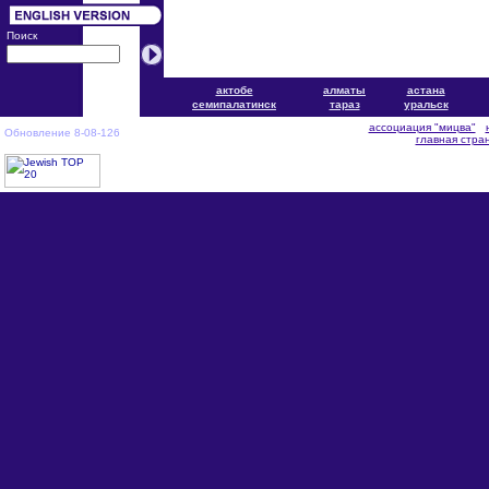
Поиск
актобе
алматы
астана
cемипалатинск
тараз
уральск
ассоциация "мицва"
Обновление 8-08-126
главная стра