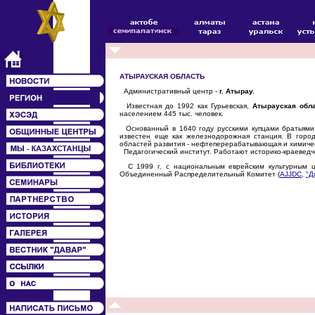
АТЫРАУСКАЯ ОБЛАСТЬ
Административный центр -
г. Атырау.
Известная до 1992 как Гурьевская,
Атырауская обл
населением 445 тыс. человек.
Основанный в 1640 году русскими купцами братьями 
известен еще как железнодорожная станция. В город
областей развития - нефтеперерабатывающая и химиче
Педагогический институт. Работают историко-краеведч
С 1999 г. с национальным еврейским культурным ц
Объединенный Распределительный Комитет (
AJJDC
,
"Д