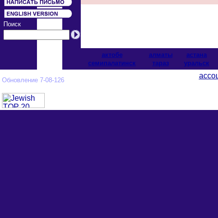
Поиск
актобе
алматы
астана
cемипалатинск
тараз
уральск
ассо
Обновление 7-08-126