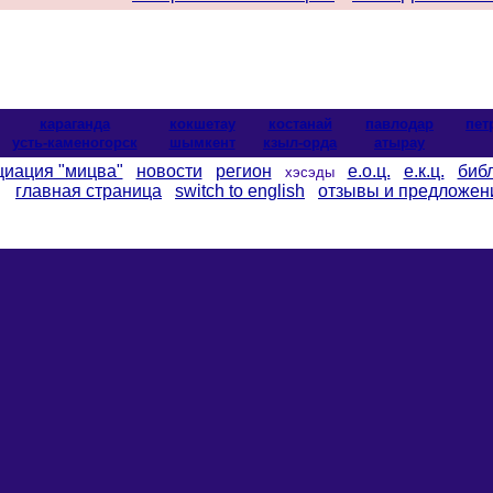
караганда
кокшетау
костанай
павлодар
пет
усть-каменогорск
шымкент
кзыл-орда
атырау
циация "мицва"
новости
регион
е.о.ц.
е.к.ц.
биб
хэсэды
главная страница
switch to english
отзывы и предложен