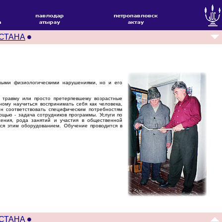
СТАНА
вными физиологическими нарушениями, но и его
, травму или просто претерпевшему возрастные
ому научиться воспринимать себя как человека,
н соответствовать специфическим потребностям
щью - задача сотрудников программы. Услуги по
ения, рода занятий и участия в общественной
ься этим оборудованием. Обучение проводится в
СТАНА