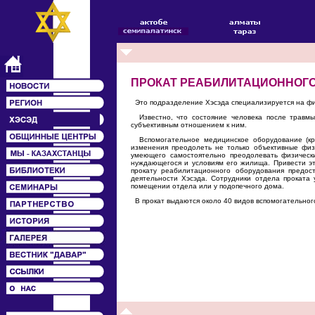
ПРОКАТ РЕАБИЛИТАЦИОННОГ
Это подразделение Хэсэда специализируется на фи
Известно, что состояние человека после травмы
субъективным отношением к ним.
Вспомогательное медицинское оборудование (крес
изменения преодолеть не только объективные физ
умеющего самостоятельно преодолевать физическ
нуждающегося и условиям его жилища. Привести эт
прокату реабилитационного оборудования предос
деятельности Хэсэда. Сотрудники отдела проката
помещении отдела или у подопечного дома.
В прокат выдаются около 40 видов вспомогательног