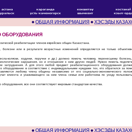
ОБЩАЯ ИНФОРМАЦИЯ
ХЭСЭДЫ КАЗАХ
О ОБОРУДОВАНИЯ
зической реабилитации членов еврейских общин Казахстана.
, болезни или в результате возрастных изменений определяется не только объекти
ла-коляски, ходунки, поручни и др.) должно помочь человеку, перенесшему болезнь
иологические нарушения, но и отношение к ним других людей. Нужно помочь подопечн
ие затруднения. А для этого любой предмет реабилитационного оборудования долже
о оборудование в соответствие с индивидуальными нуждами тех, кто обратился за помо
тавляются любому члену общины независимо от его социально-экономического полож
 учат клиента и ухаживающего за ним члена семьи или работника по уходу пользоват
о оборудования, все они соответствуют мировым стандартам качества.
ОБЩАЯ ИНФОРМАЦИЯ
ХЭСЭДЫ КАЗАХ