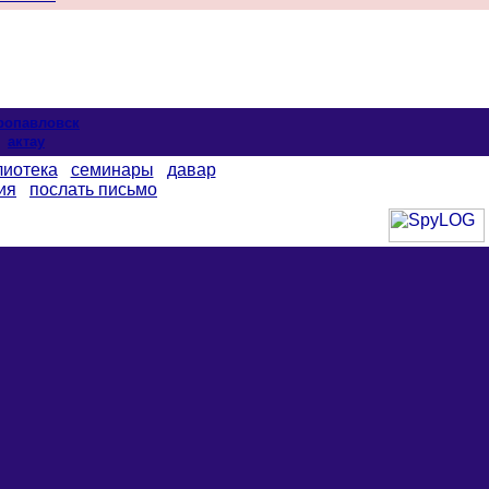
ропавловск
актау
лиотека
семинары
давар
ия
послать письмо