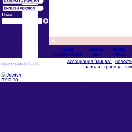
Поиск
актобе
алматы
астана
cемипалатинск
тараз
уральск
ассоциация "мицва"
новост
Обновление 8-08-126
главная страница
swi