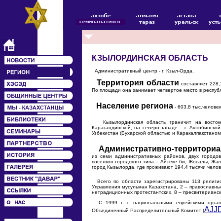
КЗЫЛОРДИНСКАЯ ОБЛАСТЬ
Административный центр - г. Кзыл-Орда.
Территория области
составляет 228,1
По площади она занимает четвертое место в респуб
Население региона
- 603,8 тыс.челове
Кызылординская область граничит на востоке 
Карагандинской, на северо-западе – с Актюбинской
Узбекистан (Бухарской областью и Каракалпакстаном
Административно-территориа
из семи административных районов, двух городо
поселков городского типа – Айтеке би, Жосалы, Жа
город Кызылорда, где проживают 194,4 тысячи челов
Всего по области зарегистрированы 113 религи
Управления мусульман Казахстана, 2 – православные
нетрадиционных протестантских, 8 – пресвитерианск
С 1999 г. с национальными еврейскими органи
AJJ
Объединенный Распределительный Комитет (