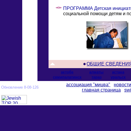
ПРОГРАММА Детская инициат
социальной помощи детям и п
ОБЩИЕ СВЕДЕНИ
актобе
алматы
астана
cемипалатинск
тараз
уральск
ассоциация "мицва"
новост
Обновление 8-08-126
главная страница
swi