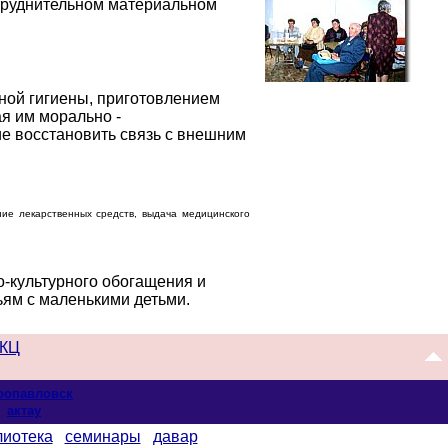
труднительном материальном
ной гигиены, приготовлением
я им морально -
ие восстановить связь с внешним
ие лекарственных средств, выдача медицинского
о-культурного обогащения и
ям с маленькими детьми.
КЦ
ропавловск
актау
лиотека
семинары
давар