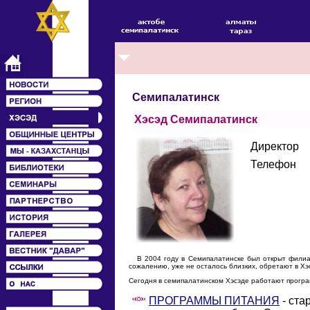
Семипалатинск
Хэсэд Семипалатинск
Директор
Телефон
В 2004 году в Семипалатинске был открыт филиал 
сожалению, уже не осталось близких, обретают в Хэ
Сегодня в семипалатинском Хэсэде работают прогр
ПРОГРАММЫ ПИТАНИЯ
- ста