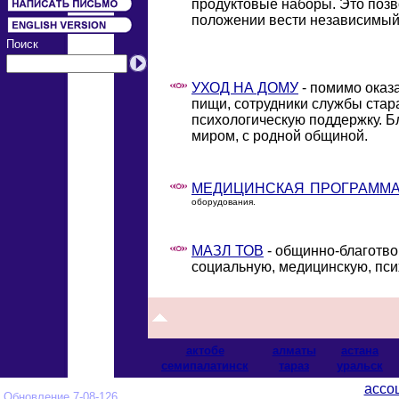
продуктовые наборы. Это поз
положении вести независимый 
Поиск
УХОД НА ДОМУ
- помимо оказ
пищи, сотрудники службы стар
психологическую поддержку. Б
миром, с родной общиной.
МЕДИЦИНСКАЯ ПРОГРАММ
оборудования.
МАЗЛ ТОВ
- общинно-благотво
социальную, медицинскую, пси
актобе
алматы
астана
cемипалатинск
тараз
уральск
ассо
Обновление 7-08-126