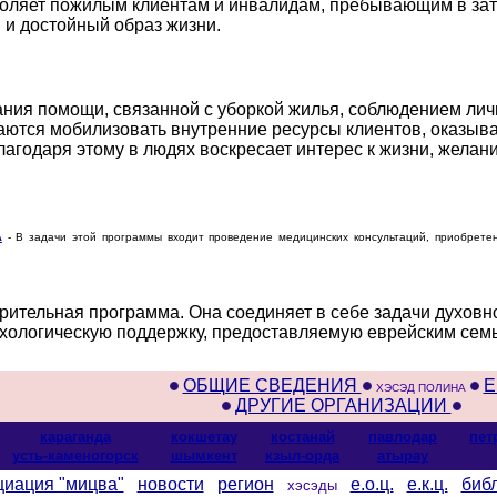
воляет пожилым клиентам и инвалидам, пребывающим в за
и достойный образ жизни.
ания помощи, связанной с уборкой жилья, соблюдением лич
аются мобилизовать внутренние ресурсы клиентов, оказыва
лагодаря этому в людях воскресает интерес к жизни, желан
А
- В задачи этой программы входит проведение медицинских консультаций, приобретен
рительная программа. Она соединяет в себе задачи духовн
хологическую поддержку, предоставляемую еврейским семь
ОБЩИЕ СВЕДЕНИЯ
Е
ХЭСЭД ПОЛИНА
ДРУГИЕ ОРГАНИЗАЦИИ
караганда
кокшетау
костанай
павлодар
пет
усть-каменогорск
шымкент
кзыл-орда
атырау
циация "мицва"
новости
регион
е.о.ц.
е.к.ц.
биб
хэсэды