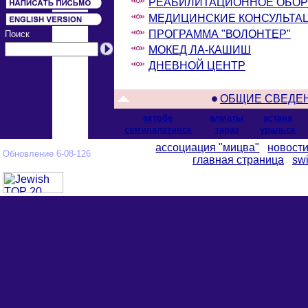
РЕАБИЛИТАЦИОННОЕ ОБОР
МЕДИЦИНСКИЕ КОНСУЛЬТА
ПРОГРАММА "ВОЛОНТЕР"
Поиск
МОКЕД ЛА-КАШИШ
ДНЕВНОЙ ЦЕНТР
ОБЩИЕ СВЕДЕ
актобе
алматы
астана
cемипалатинск
тараз
уральск
ассоциация "мицва"
новост
Обновление 6-08-126
главная страница
swi