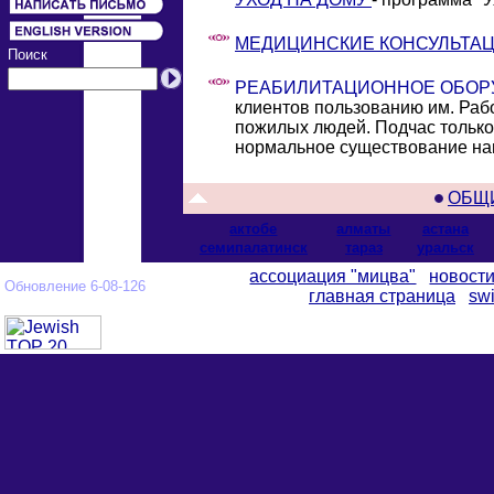
МЕДИЦИНСКИЕ КОНСУЛЬТА
Поиск
РЕАБИЛИТАЦИОННОЕ ОБОР
клиентов пользованию им. Раб
пожилых людей. Подчас только
нормальное существование на
ОБЩ
актобе
алматы
астана
cемипалатинск
тараз
уральск
ассоциация "мицва"
новост
Обновление 6-08-126
главная страница
swi