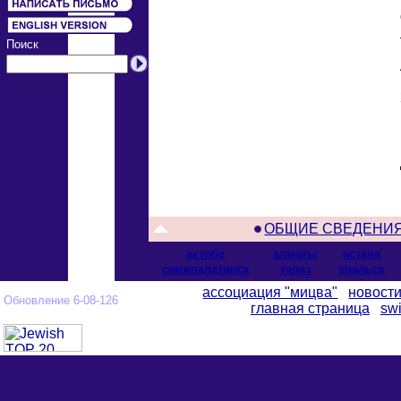
Поиск
ОБЩИЕ СВЕДЕНИ
актобе
алматы
астана
cемипалатинск
тараз
уральск
ассоциация "мицва"
новост
Обновление 6-08-126
главная страница
swi