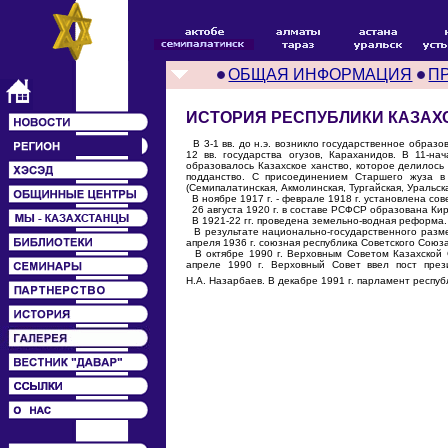
ОБЩАЯ ИНФОРМАЦИЯ
П
ИСТОРИЯ РЕСПУБЛИКИ КАЗАХ
В 3-1 вв. до н.э. возникло государственное образов
12 вв. государства огузов, Караханидов. В 11-на
образовалось Казахское ханство, которое делилось
подданство. С присоединением Старшего жуза в 
(Семипалатинская, Акмолинская, Тургайская, Уральс
В ноябре 1917 г. - феврале 1918 г. установлена сове
26 августа 1920 г. в составе РСФСР образована Кир
В 1921-22 гг. проведена земельно-водная реформа.
В результате национально-государственного размеж
апреля 1936 г. союзная республика Советского Союза
В октябре 1990 г. Верховным Советом Казахской 
апреле 1990 г. Верховный Совет ввел пост пре
Н.А. Назарбаев. В декабре 1991 г. парламент респу