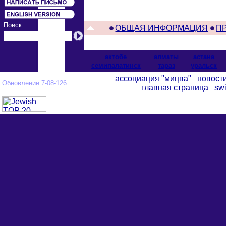
Поиск
ОБЩАЯ ИНФОРМАЦИЯ
П
актобе
алматы
астана
cемипалатинск
тараз
уральск
ассоциация "мицва"
новост
Обновление 7-08-126
главная страница
swi