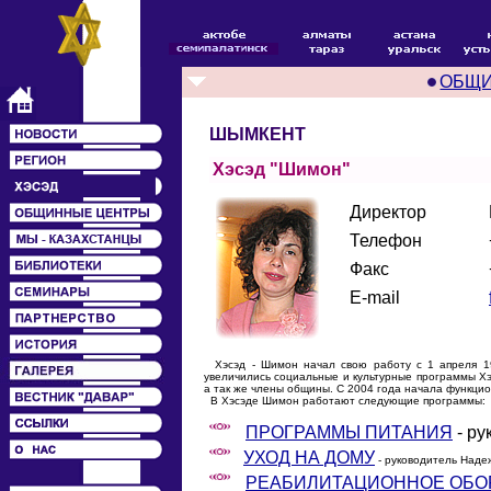
ОБЩИ
ШЫМКЕНТ
Хэсэд "Шимон"
Директор
Телефон
Факс
E-mail
Хэсэд - Шимон начал свою работу с 1 апреля 199
увеличились социальные и культурные программы Хэ
а так же члены общины. С 2004 года начала функци
В Хэсэде Шимон работают следующие программы:
ПРОГРАММЫ ПИТАНИЯ
- ру
УХОД НА ДОМУ
- руководитель Наде
РЕАБИЛИТАЦИОННОЕ ОБО