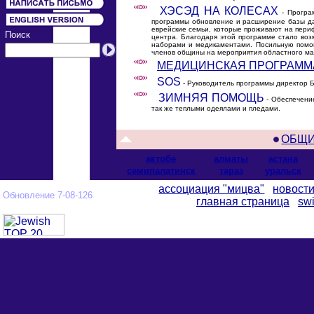
ХЭСЭД НА КОЛЕСАХ
- Програ
программы обновление и расширение базы да
еврейские семьи, которые проживают на периф
Поиск
центра. Благодаря этой программе стало во
наборами и медикаментами. Посильную помощ
членов общины на мероприятия областного м
МЕДИЦИНСКАЯ ПРОГРАММ
SOS
- Руководитель программы директор 
ЗИМНЯЯ ПОМОЩЬ
- Обеспечение
так же теплыми одеялами и пледами.
ОБЩИ
актобе
алматы
астана
cемипалатинск
тараз
уральск
ассоциация "мицва"
новост
Обновление 7-08-126
главная страница
swi