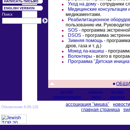
Уход на дому
- сотрудники 
Медицинские консультации 
медикаментами.
Поиск
Реабилитационное оборудо
пользованию им. Руководите
SOS
- программа экстренн
DSOS
- программа экстрен
Зимняя помощь
- программа
дров,
газа и т. д.)
Мокед ла-кашиш
- программ
Волонтеры
- всего в прогр
Программа "Детская инициа
ОБЩИ
актобе
алматы
астана
cемипалатинск
тараз
уральск
ассоциация "мицва"
новост
Обновление 8-08-126
главная страница
swi