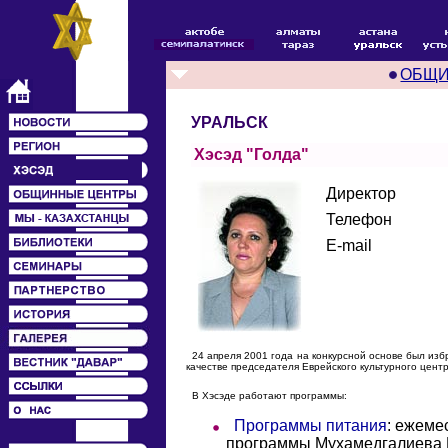
ОБЩИ
УРАЛЬСК
Хэсэд "Голда"
Директор
Телефон
E-mail
24 апреля 2001 года на конкурсной основе был изб
качестве председателя Еврейского культурного центр
В Хэсэде работают программы:
Программы питания
: ежеме
программы Мухамедгалиева 