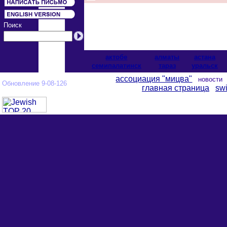
Поиск
актобе
алматы
астана
cемипалатинск
тараз
уральск
ассоциация "мицва"
новост
Обновление 9-08-126
главная страница
swi