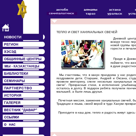
ТЕПЛО И СВЕТ ХАНУКАЛЬНЫХ СВЕЧЕЙ
Дневной центр 
вскоре тесно пе
новой группы пр
горести и печали
Придя в Дневно
поймете, что жи
в душе радостно
Мы счастливы, что в канун праздника у нас родила
поздравили дети. Старшие, Андрей и Оксана, студ
провели викторину, спели несколько ханукальных 
свечи". Прекрасные стихи, в исполнение улыбающ
осталось в долгу. В подарок ребята получили понч
малышей, а были лишь друзья.
Почетная миссия, зажжение ханукальных свечей, б
Традиции и языка, своей верой в чудо Хануки превр
Приходите в наш дом, тепло и радость живут здесь 