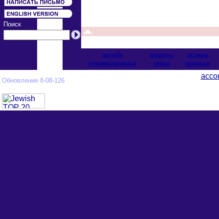
Поиск
актобе
алматы
астана
cемипалатинск
тараз
уральск
ассо
Обновление 8-08-126