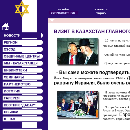
ВИЗИТ В КАЗАХСТАН ГЛАВНОГ
16 июня по пригл
прибыл главный р
Одной из главных 
Сразу после прием
- Вы сами можете подтвердить
Д
Йона Мецгер в интервью казахстанским СМИ -
раввину Израиля, было очень в
В ходе приема бы
продолжили подгот
расширить состав 
По прибытию в Алм
Алматы Виктор Хра
Евро
президент
посетить еврейски