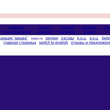
караганда
кокшетау
костанай
павлодар
пет
усть-каменогорск
шымкент
кзыл-орда
атырау
циация "мицва"
регион
хэсэды
е.о.ц.
е.к.ц.
библ
новости
главная страница
switch to english
отзывы и предложен