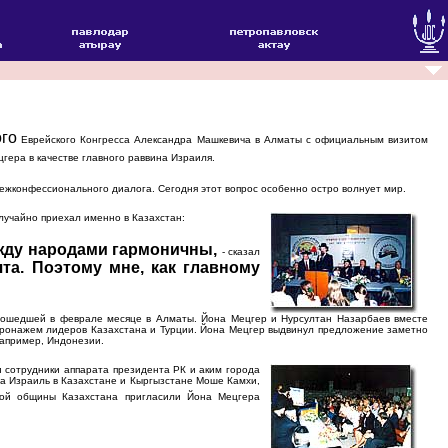
ого
Еврейского Конгресса Александра Машкевича в Алматы с официальным визитом
гера в качестве главного раввина Израиля.
жконфессионального диалога. Сегодня этот вопрос особенно остро волнует мир.
лучайно приехал именно в Казахстан:
ежду народами гармоничны,
- сказал
та. Поэтому мне, как главному
ошедшей в феврале месяце в Алматы. Йона Мецгер и Нурсултан Назарбаев вместе
атронажем лидеров Казахстана и Турции. Йона Мецгер выдвинул предложение заметно
например, Индонезии.
 сотрудники аппарата президента РК и аким города
ва Израиль в Казахстане и Кыргызстане Моше Камхи,
кой общины Казахстана пригласили Йона Мецгера