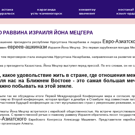
О РАВВИНА ИЗРАИЛЯ ЙОНА МЕЦГЕРА
Евро-Азиатск
ашению президента республики Нурсултана Назарбаева и лидера
евреев-ашкинази
аввин
Израиля Йона Мецгер. Это первая зарубежная поездка Мец
тем переговоров стала инициатива Нурсултана Назарбаева, направленная на развитие ме
а у президента Казахстана, Йона Мецгер выступил перед прессой. По его словам, он не с
, какое удовольствие жить в стране, где отношения м
ля нас на Ближнем Востоке - это самая большая меч
ажно побывать на этой земле.
ли так же обсуждены итоги Первой Международной Конференции мира и согласия, пр
овку ко Второй конференции, которая пройдет в декабре в Стамбуле под совместным п
участников будущей конференции за счет мусульманских стран с умеренными режимами, 
аты Йона Мецгер встретился с еврейской общественностью. На встрече присутствовали
пунов. С приветственной речью к главному раввину Израиля обратились посол государст
-Азиатского
Еврейского Конгресса Александр Машкевич. Представители еврейс
е организации Алматы.