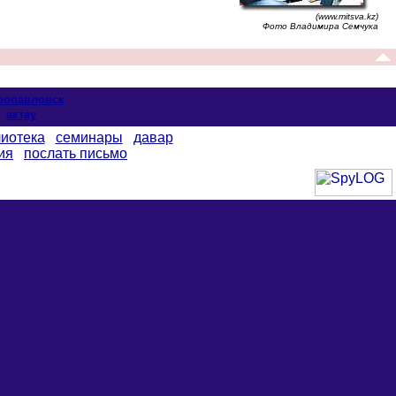
(www.mitsva.kz)
Фото Владимира Семчука
ропавловск
актау
иотека
семинары
давар
ия
послать письмо