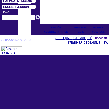
Поиск
актобе
алматы
астана
cемипалатинск
тараз
уральск
ассоциация "мицва"
новост
Обновление 8-08-126
главная страница
swi