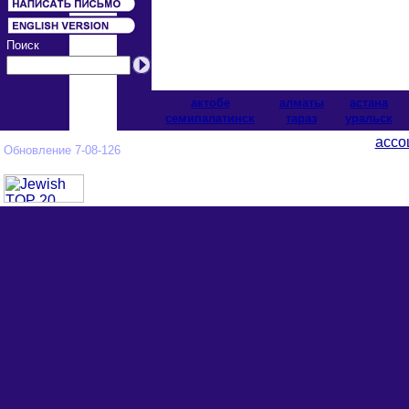
Поиск
актобе
алматы
астана
cемипалатинск
тараз
уральск
ассо
Обновление 7-08-126