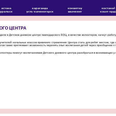
ОГО ЦЕНТРА
ли в Детском дневном центре павлодарского ЕОЦ, в качестве волонтеров, начнут работу 
чителей начальных классов привлекло стремление Центра стать для ребят местом, где
гов также притягивает возможность перенять опыт воспитания детей через приобщение к 
лонтеры помогут воспитанникам Детского дневного центра разобраться в возникающих у н