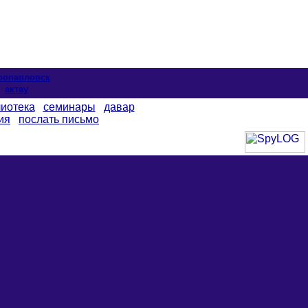
ропавловск
актау
иотека
семинары
давар
ия
послать письмо