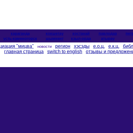
караганда
кокшетау
костанай
павлодар
пет
усть-каменогорск
шымкент
кзыл-орда
атырау
циация "мицва"
регион
хэсэды
е.о.ц.
е.к.ц.
библ
новости
главная страница
switch to english
отзывы и предложен