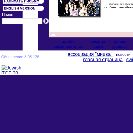
Закончился фестив
особенно незабыва
Поиск
актобе
алматы
астана
cемипалатинск
тараз
уральск
ассоциация "мицва"
новост
Обновление 8-08-126
главная страница
swi