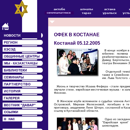
ОФЕК В КОСТАНАЕ
Костанай 05.12.2005
В конце ноября в 
юбилею: полвека
реабилитированы п
Давид Бергельсон,
театра Вениамин Зу
Отдельной темой н
также в Семейном 
им. Льва Толстого.
Жизнь и творчество Исаака Фефера - стали предмет
звучали стихи, еврейская местечковая музыка - в з
Фисенко.
В Женском клубе вспомнили о судьбах членов Анти
Островской, Мириам Железновой, погибших в те
приговора, академике Лине Штерн, сосланной в Ка
ссылку в Кустанайской области.
Одно из заседаний
"Еврейская кухня
шоколадом.