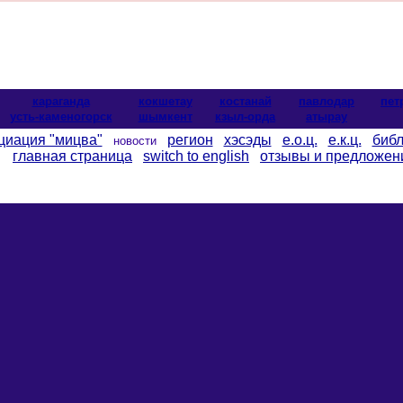
караганда
кокшетау
костанай
павлодар
пет
усть-каменогорск
шымкент
кзыл-орда
атырау
циация "мицва"
регион
хэсэды
е.о.ц.
е.к.ц.
библ
новости
главная страница
switch to english
отзывы и предложен