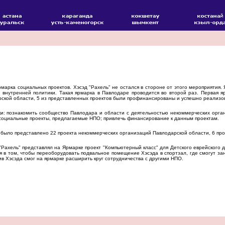
рка социальных проектов. Хэсэд "Рахель" не остался в стороне от этого мероприятия
внутренней политики. Такая ярмарка в Павлодаре проводится во второй раз. Первая яр
ской области, 5 из представленных проектов были профинансированы и успешно реализов
 познакомить сообщество Павлодара и области с деятельностью некоммерческих орган
социальные проекты, предлагаемые НПО; привлечь финансирование к данным проектам.
было представлено 22 проекта некоммерческих организаций Павлодарской области, 6 пр
ахель" представлял на Ярмарке проект "Компьютерный класс" для Детского еврейского дн
я в том, чтобы переоборудовать подвальное помещение Хэсэда в спортзал, где смогут зан
ив Хэсэда смог на ярмарке расширить круг сотрудничества с другими НПО.