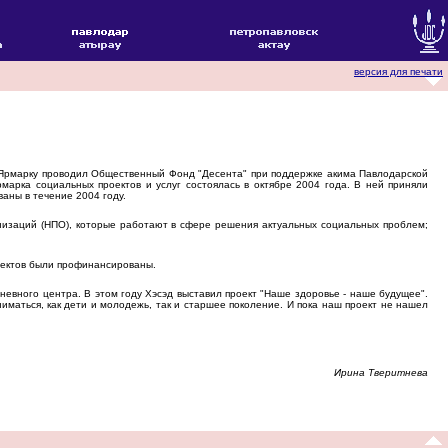
версия для печати
. Ярмарку проводил Общественный Фонд "Десента" при поддержке акима Павлодарской
марка социальных проектов и услуг состоялась в октябре 2004 года. В ней приняли
аны в течение 2004 году.
изаций (НПО), которые работают в сфере решения актуальных социальных проблем;
оектов были профинансированы.
евного центра. В этом году Хэсэд выставил проект "Наше здоровье - наше будущее".
иматься, как дети и молодежь, так и старшее поколение. И пока наш проект не нашел
Ирина Тверитнева