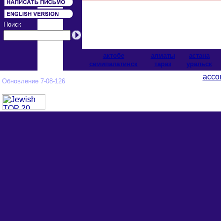
Поиск
актобе
алматы
астана
cемипалатинск
тараз
уральск
ассо
Обновление 7-08-126