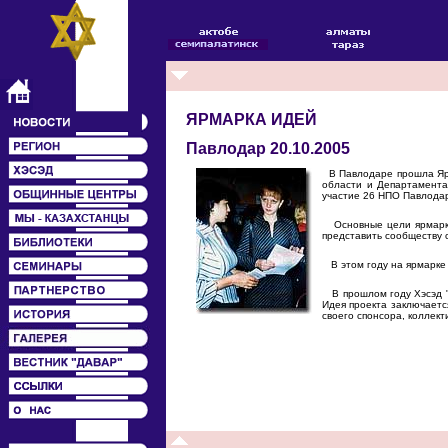
ЯРМАРКА ИДЕЙ
Павлодар 20.10.2005
В Павлодаре прошла Ярма
области и Департамента 
участие 26 НПО Павлодар
Основные цели ярмарки:
представить сообществу 
В этом году на ярмарке 
В прошлом году Хэсэд "Р
Идея проекта заключаетс
своего спонсора, коллект