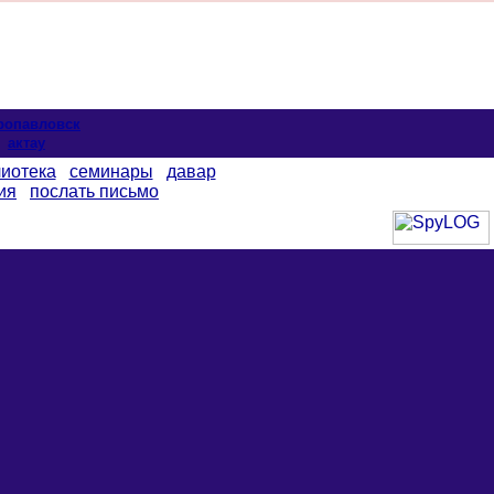
ропавловск
актау
иотека
семинары
давар
ия
послать письмо