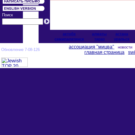
Поиск
актобе
алматы
астана
cемипалатинск
тараз
уральск
ассоциация "мицва"
новост
Обновление 7-08-126
главная страница
swi