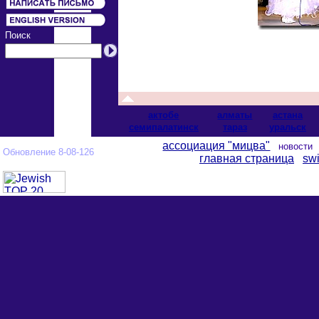
Поиск
актобе
алматы
астана
cемипалатинск
тараз
уральск
ассоциация "мицва"
новост
Обновление 8-08-126
главная страница
swi