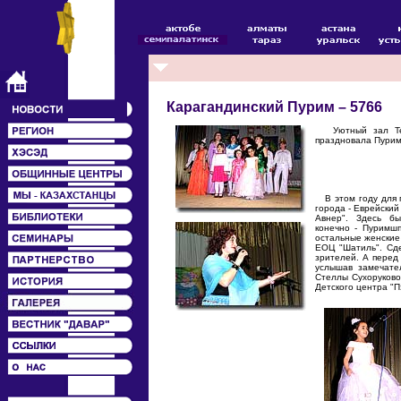
Карагандинский Пурим – 5766
Уютный зал Теат
праздновала Пурим
В этом году для п
города - Еврейски
Авнер". Здесь б
конечно - Пуримшп
остальные женские
ЕОЦ "Шатиль". Сд
зрителей. А перед
услышав замечате
Стеллы Сухоруково
Детского центра "П