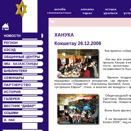
ХАНУКА
Кокшетау 26.12.2006
Как приятно собира
Как мы все знаем,
прошла Ханука в е
гости, волонтеры
независимости Каз
Звучали поздравл
порадовал собравшихся концертом, где звучали 
исполнении "Сердючек" - Екатерины Билевой, Анны Ле
тук пришли Евреи!", стихи, и конечно же конкурсы с 
Общегородской пра
Светлана Малахов
Решетняк - Кокшета
Всем были вручен
А на прощание мол
Kinder-2006", под 