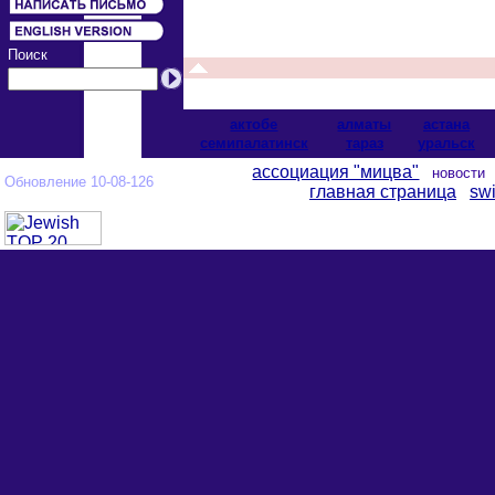
Поиск
актобе
алматы
астана
cемипалатинск
тараз
уральск
ассоциация "мицва"
новост
Обновление 10-08-126
главная страница
swi