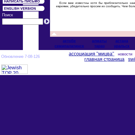
Если вам известны хотя бы приблизительно наим
евреями, убедительно просим их сообщить. Чем бо
Поиск
актобе
алматы
астана
cемипалатинск
тараз
уральск
ассоциация "мицва"
новост
Обновление 7-08-126
главная страница
swi