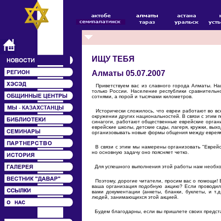
ИЩУ ТЕБЯ
Алматы 05.07.2007
Приветствуем вас из славного города Алматы. На
только России. Население республики сравнительн
сотнями, а порой и тысячами километров.
Исторически сложилось, что евреи работают во все
окружении других национальностей. В связи с этим
синагоги, работают общественные еврейские органи
еврейские школы, детские сады, лагеря, кружки, вых
организовывать новые формы общения между еврея
В связи с этим мы намерены организовать "Еврейс
но основную задачу оно поясняет четко.
Для успешного выполнения этой работы нам необход
Поэтому, дорогие читатели, просим вас о помощи! 
ваша организация подобную акцию? Если проводила
вами документации (анкеты, бланки, буклеты, и т
людей, занимающихся этой акцией.
Будем благодарны, если вы пришлете своих предст