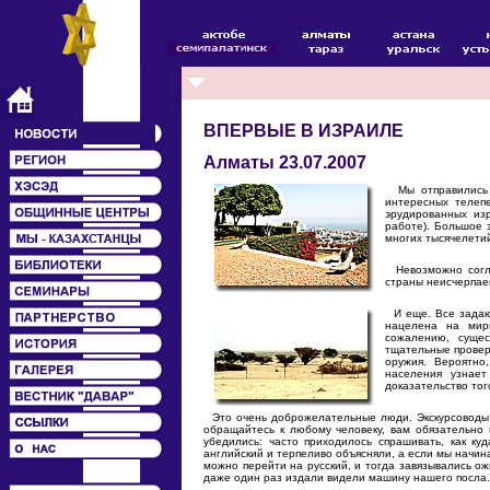
ВПЕРВЫЕ В ИЗРАИЛЕ
Алматы 23.07.2007
Мы отправились в
интересных телеп
эрудированных изр
работе). Большое
многих тысячелети
Невозможно соглас
страны неисчерпае
И еще. Все задают
нацелена на мир
сожалению, сущес
тщательные проверк
оружия. Вероятно
населения узнает
доказательство тог
Это очень доброжелательные люди. Экскурсоводы со
обращайтесь к любому человеку, вам обязательно п
убедились: часто приходилось спрашивать, как ку
английский и терпеливо объясняли, а если мы начина
можно перейти на русский, и тогда завязывались о
даже один раз издали видели машину нашего посла.