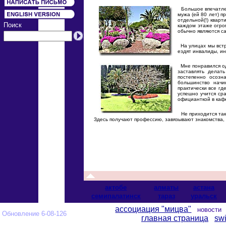
Большое впечатлен
мужа (ей 80 лет) п
отдельной(!) кварт
Поиск
каждом этаже огро
обычно являются са
На улицах мы встр
ездят инвалиды, и
Мне понравился од
заставлять делат
постепенно осозн
большинство начи
практически все г
успешно учится сра
официанткой в каф
Не приходится такж
Здесь получают профессию, завязывают знакомства,
актобе
алматы
астана
cемипалатинск
тараз
уральск
ассоциация "мицва"
новост
Обновление 6-08-126
главная страница
swi