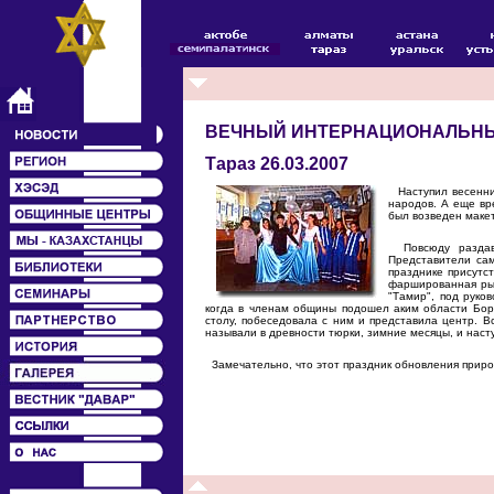
ВЕЧНЫЙ ИНТЕРНАЦИОНАЛЬНЫ
Тараз 26.03.2007
Наступил весенний
народов. А еще вр
был возведен макет
Повсюду раздава
Представители са
празднике присутс
фаршированная рыб
"Тамир", под руко
когда в членам общины подошел аким области Бор
столу, побеседовала с ним и представила центр. Вс
называли в древности тюрки, зимние месяцы, и наст
Замечательно, что этот праздник обновления природ