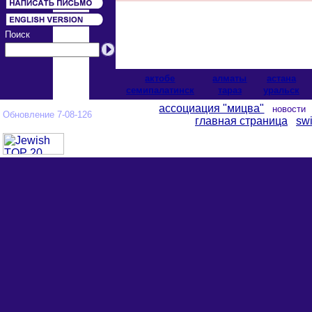
Поиск
актобе
алматы
астана
cемипалатинск
тараз
уральск
ассоциация "мицва"
новост
Обновление 7-08-126
главная страница
swi