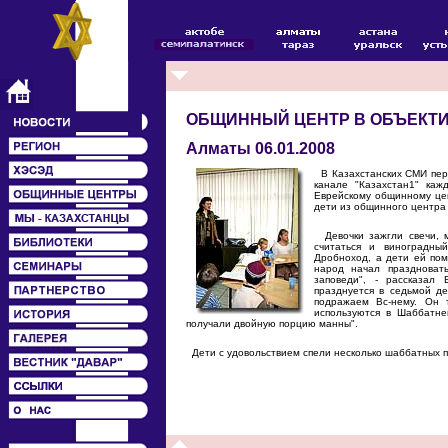
ОБЩИННЫЙ ЦЕНТР В ОБЪЕКТИ
Алматы 06.01.2008
В Казахстанских СМИ пер
канале "Казахстан1" ка
Еврейскому общинному цен
дети из общинного центра
Девочки зажгли свечи, м
считаться и виноградны
Дробноход, а дети ей пом
народ начал праздноват
заповеди", - рассказал
празднуется в седьмой д
подражаем Вс-нему. Он 
используются в Шаббатне
получали двойную порцию манны".
Дети с удовольствием спели несколько шаббатных п