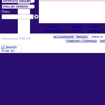
Поиск
актобе
алматы
астана
cемипалатинск
тараз
уральск
ассоциация "мицва"
новост
Обновление 8-08-126
главная страница
swi