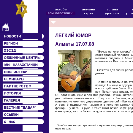
ЛЕГКИЙ ЮМОР
Алматы 17.07.08
"Вечер легкого юмора" п
своеобразный человек. О
мечтает создать в Алма
похожим на Высоцкого и 
Сюжеты для своих работ 
давно:
У меня в спальне на сте
правда! Он еще и другую 
и ноги дубовые были. И с
вот. Пока гнома резал, у
Он, этот гном, еще и лоб мне разбил. Ночью. Встал 
дня работы отлеживается… Ему - хоть бы что, а у
конечно, не ему: что деревяшке сделается? - Как ле
А если б подпрыгнул - дырок и в полу понаделал 
фонарь - у него. В руке. Стоит гном возле кафе ря
всем сразу; не то сбежится туда толпа - и гномов, и
Улыбки на лицах зрителей - лучшая награда для юм
еще не раз