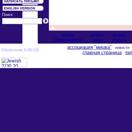
Поиск
актобе
алматы
астана
cемипалатинск
тараз
уральск
ассоциация "мицва"
новост
Обновление 6-08-126
главная страница
swi