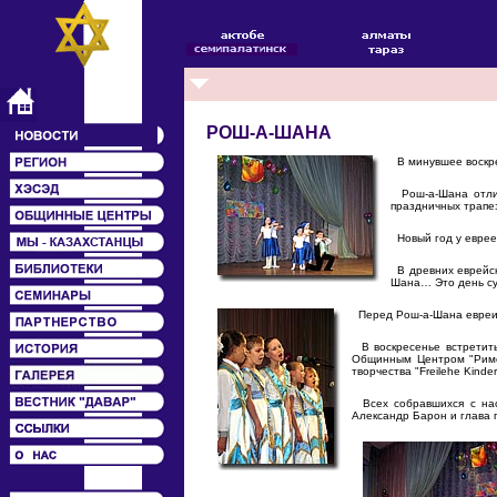
РОШ-А-ШАНА
В минувшее воскре
Рош-а-Шана отлича
праздничных трапез
Новый год у евреев
В древних еврейск
Шана… Это день суд
Перед Рош-а-Шана евреи п
В воскресенье встретить
Общинным Центром "Римон
творчества "Freilehe Kind
Всех собравшихся с нас
Александр Барон и глава 