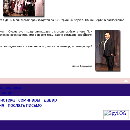
т день в синагогах производятся по 100 трубных звуков. На концерте в воскресенье
жин. Существует традиция подавать к столу рыбью голову. При
спех во всех начинаниях в новом году. Также согласно еврейским
бе немедленно составлен и подписан приговор, возвещающий
Анна Наумова
ропавловск
актау
иотека
семинары
давар
ия
послать письмо