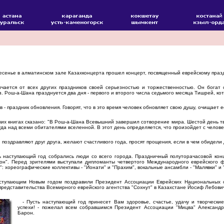
сенье в алматинском зале Казахконцерта прошел концерт, посвященный еврейскому празд
ется от всех других праздников своей серьезностью и торжественностью. Он богат 
. Рош-а-Шана празднуется два дня - первого и второго числа седьмого месяца Тишрей, ко
 - праздник обновления. Говорят, что в это время человек обновляет свою душу, очищает е
их книгах сказано: "В Рош-а-Шана Всевышний завершил сотворение мира. Шестой день тв
а над всеми обитателями вселенной. В этот день определяется, что произойдет с челове
оздравляют друг друга, желают счастливого года, просят прощения, если в чем обидели д
 наступающий год собрались люди со всего города. Праздничный полуторачасовой кон
". Перед зрителями выступали дипломанты четвертого Международного еврейского ф
er": хореографические коллективы - "Йонати" и "Прахим", вокальные ансамбли - "Малявки" и 
тупающим Новым годом поздравили Президент Ассоциации Еврейских Национальных о
представительства Всемирного еврейского агентства "Сохнут" в Казахстане Йосиф Лебови
- Пусть наступающий год принесет Вам здоровье, счастье, удачу и творческие
успехи! - пожелал всем собравшимся Президент Ассоциации "Мицва" Александр
Барон.