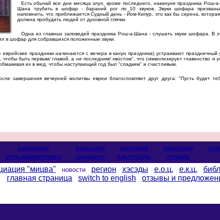
Есть обычай все дни месяца элул, кроме последнего, накануне праздника Рош-а-
Шана трубить в шофар - бараний рог по 10 звуков. Звуки шофара призваны
напомнить, что приближается Судный день - Йом-Кипур, это как бы сирена, которая
должна пробудить людей от духовной спячки.
Одна из главных заповедей праздника Рош-а-Шана - слушать звуки шофара. В это
ил в шофар для собравшихся положенные звуки.
еврейские праздники начинаются с вечера в канун праздника) устраивают праздничный у
о, чтобы быть первым/ главой, а не последним/ хвостом", что символизирует главенство и у
обмакивая их в мед, чтобы наступающий год был "сладким" и счастливым.
ле завершения вечерней молитвы евреи благословляют друг друга: "Пусть будет те
караганда
кокшетау
костанай
павлодар
пет
усть-каменогорск
шымкент
кзыл-орда
атырау
циация "мицва"
регион
хэсэды
е.о.ц.
е.к.ц.
библ
новости
главная страница
switch to english
отзывы и предложен