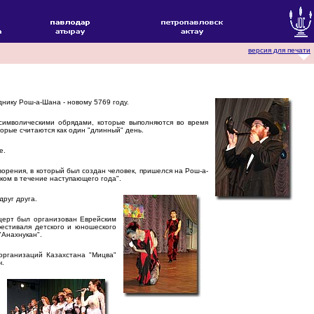
версия для печати
нику Рош-а-Шана - новому 5769 году.
символическими обрядами, которые выполняются во время
торые считаются как один "длинный" день.
е.
орения, в который был создан человек, пришелся на Рош-а-
ком в течение наступающего года".
руг друга.
церт был организован Еврейским
естиваля детского и юношеского
"Анахнукан".
рганизаций Казахстана "Мицва"
ч.