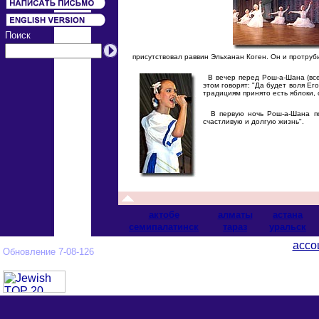
Поиск
присутствовал раввин Эльханан Коген. Он и протруб
В вечер перед Рош-а-Шана (все 
этом говорят: "Да будет воля Ег
традициям принято есть яблоки, 
В первую ночь Рош-а-Шана пос
счастливую и долгую жизнь".
актобе
алматы
астана
cемипалатинск
тараз
уральск
ассо
Обновление 7-08-126