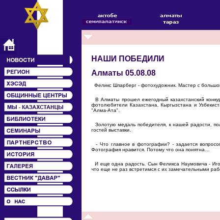
НАШИ ПОБЕДИЛИ
Алматы 05.08.08
Феликс Шпарберг - фотохудожник. Мастер с большой 
В Алматы прошел ежегодный казахстанский конкурс
фотолюбители Казахстана, Кыргызстана и Узбекис
"Алма-Ата".
Золотую медаль победителя, к нашей радости, пол
гостей выставки.
- Что главное в фотографии? - задается вопросом
Фотография нравится. Потому что она понятна…
И еще одна радость. Сын Феликса Наумовича - Иго
что еще не раз встретимся с их замечательными рабо