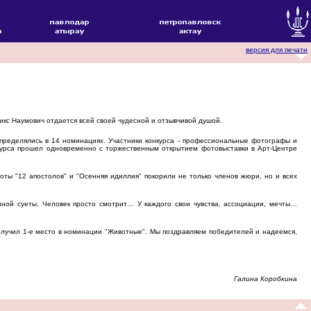
версия для печати
икс Наумович отдается всей своей чудесной и отзывчивой душой.
пределялись в 14 номинациях. Участники конкурса - профессиональные фотографы и
курса прошел одновременно с торжественным открытием фотовыставки в Арт-Центре
ты "12 апостолов" и "Осенняя идиллия" покорили не только членов жюри, но и всех
нной суеты. Человек просто смотрит… У каждого свои чувства, ассоциации, мечты…
олучил 1-е место в номинации "Животные". Мы поздравляем победителей и надеемся,
Галина Коробкина