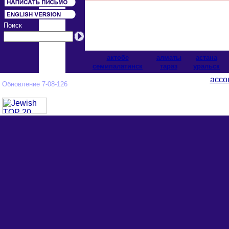
Поиск
актобе
алматы
астана
cемипалатинск
тараз
уральск
ассо
Обновление 7-08-126