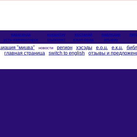
караганда
кокшетау
костанай
павлодар
пет
усть-каменогорск
шымкент
кзыл-орда
атырау
циация "мицва"
регион
хэсэды
е.о.ц.
е.к.ц.
библ
новости
главная страница
switch to english
отзывы и предложен