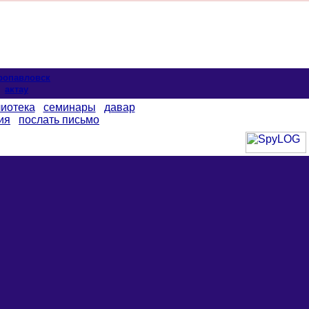
ропавловск
актау
иотека
семинары
давар
ия
послать письмо