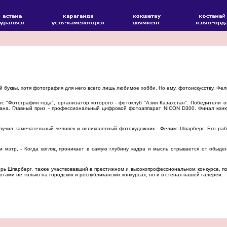
буквы, хотя фотография для него всего лишь любимое хобби. Но ему, фотоискусству, Фел
 "Фотография года", организатор которого - фотоклуб "Азия Казахстан". Победители о
тана. Главный приз - профессиональный цифровой фотоаппарат NICON D300. Финал кон
учил замечательный человек и великолепный фотохудожник - Феликс Шпарберг. Его рабо
 мэтр, - Когда взгляд проникает в самую глубину кадра и мысль отрывается от обыде
рь Шпарберг, также участвовавший в престижном и высокопрофессиональном конкурсе, п
тами не только на городских и республиканских конкурсах, но и в стенах нашей галереи.