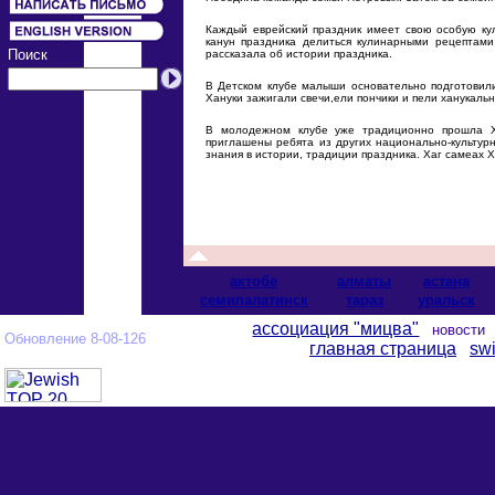
Каждый еврейский праздник имеет свою особую ку
канун праздника делиться кулинарными рецептам
Поиск
рассказала об истории праздника.
В Детском клубе малыши основательно подготовили
Хануки зажигали свечи,ели пончики и пели ханукальн
В молодежном клубе уже традиционно прошла Ха
приглашены ребята из других национально-культурн
знания в истории, традиции праздника. Хаг самеах Х
актобе
алматы
астана
cемипалатинск
тараз
уральск
ассоциация "мицва"
новост
Обновление 8-08-126
главная страница
swi