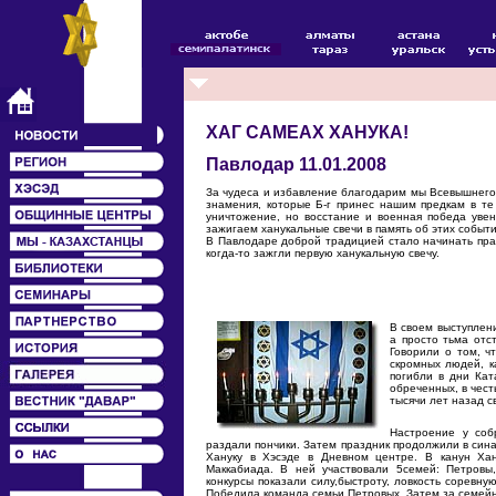
ХАГ САМЕАХ ХАНУКА!
Павлодар 11.01.2008
За чудеса и избавление благодарим мы Всевышнего 
знамения, которые Б-г принес нашим предкам в те
уничтожение, но восстание и военная победа уве
зажигаем ханукальные свечи в память об этих событи
В Павлодаре доброй традицией стало начинать пра
когда-то зажгли первую ханукальную свечу.
В своем выступлени
а просто тьма отс
Говорили о том, ч
скромных людей, к
погибли в дни Кат
обреченных, в чест
тысячи лет назад св
Настроение у соб
раздали пончики. Затем праздник продолжили в синаг
Хануку в Хэсэде в Дневном центре. В канун Ха
Маккабиада. В ней участвовали 5семей: Петровы
конкурсы показали силу,быстроту, ловкость соревну
Победила команда семьи Петровых. Затем за семейн