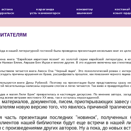
ЧИТАТЕЛЯМ
ода в нашей литературной гостиной была проведена презентация нескольких книг из цело
а книга "Еврейская ивритская поэзия" из золотой серии еврейской литературы, в к
 Нахман Бялик, Авраам Бен Ицхак и многие другие. В это издание включены как стихотвор
ствием читается книга Амоса Оза "Черный ящик". Это психологический роман с интер
азгадать причины крушения их брака, расшифровать прошлое, как показания черного ящика 
ьзуются книги Дины Рубиной. Поэтому на презентации были представлены сразу неско
этой писательницы написаны хорошим слогом и легко читаются. Так живо и правдоподобно 
дка и магия Лили Брик" превратилась в настоящую дискуссию. По мнению автора, загад
д всеми ветрами жестокого XX века, так и осталась неразгаданной.
материалов, документов, писем, приоткрывающих завесу 
тателям новую версию того, что явилось причиной трагичес
часть презентации последних "новинок", полученных 
клиентов нашей библиотеки будут еще встречи в нашей лит
с произведениями других авторов. Ну а пока, до новых вс