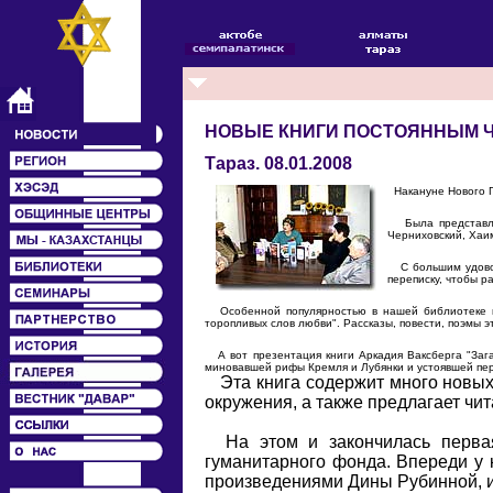
НОВЫЕ КНИГИ ПОСТОЯННЫМ 
Тараз. 08.01.2008
Накануне Нового Г
Была представлен
Черниховский, Хаим
С большим удоволь
переписку, чтобы р
Особенной популярностью в нашей библиотеке пол
торопливых слов любви". Рассказы, повести, поэмы 
А вот презентация книги Аркадия Ваксберга "Зага
миновавшей рифы Кремля и Лубянки и устоявшей пере
Эта книга содержит много новых 
окружения, а также предлагает чи
На этом и закончилась первая 
гуманитарного фонда. Впереди у 
произведениями Дины Рубинной, и 