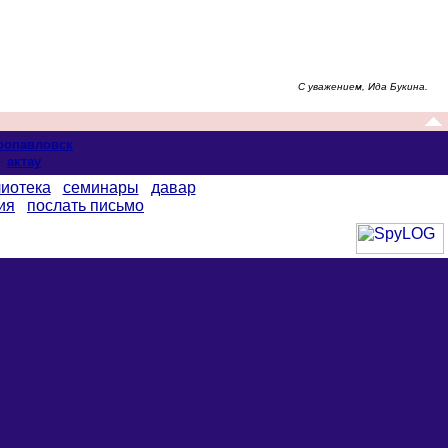
С уважением, Ида Букина.
ропавловск
актау
иотека
семинары
давар
ия
послать письмо