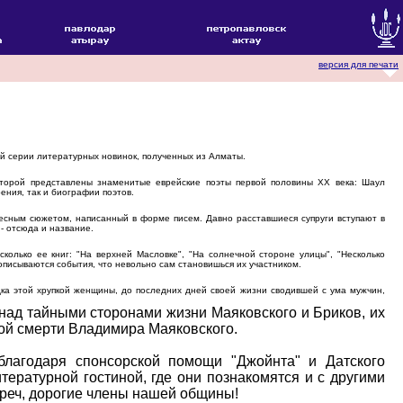
версия для печати
й серии литературных новинок, полученных из Алматы.
оторой представлены знаменитые еврейские поэты первой половины XX века: Шаул
ения, так и биографии поэтов.
есным сюжетом, написанный в форме писем. Давно расставшиеся супруги вступают в
- отсюда и название.
лько ее книг: "На верхней Масловке", "На солнечной стороне улицы", "Несколько
описываются события, что невольно сам становишься их участником.
ка этой хрупкой женщины, до последних дней своей жизни сводившей с ума мужчин,
над тайными сторонами жизни Маяковского и Бриков, их
кой смерти Владимира Маяковского.
благодаря спонсорской помощи "Джойнта" и Датского
ературной гостиной, где они познакомятся и с другими
треч, дорогие члены нашей общины!