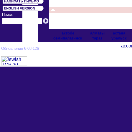
Поиск
актобе
алматы
астана
cемипалатинск
тараз
уральск
ассо
Обновление 6-08-126