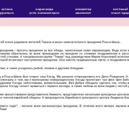
ой осени радовали жителей Тараза в канун замечательного праздника Рош-а-Шана.
аздника - просить прощения за все обиды, нанесенные нами окружающим. Ведь если м
триева обратилась ко всем пришедшим на праздник со словами поздравления и расск
остей стихами. А танцевальная группа "Тамир" под руководством Марии Королевой испол
оторой встречают наступление праздника. Она зажгла традиционные свечи, и поздравила в
вы, а также угощались рыбой, пловом и другими блюдами.
 в Рош-а-Шана был открыт наш Хэсэд. Мы решили отпраздновать его День Рождения. А в
спектакль о том, как к маленькому новорожденному Хэсэду прилетают три феи: фея Заб
рудников Хэсэда заботливыми, внимательными. Фея Добра обещала сделать так, чтобы
рила Хэсэду талант нравиться с первого взгляда, а также любовь ко всем людям с чистой 
е присутствовали представители Акимата, представители нескольких культурных центро
ех членов еврейской общины. А председатель Еврейского культурного центра Людмила Ко
вого года!", - желали всем организаторы праздника. В течение всего вечера звучали в
Това!