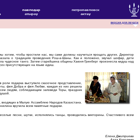
версия для печати
ы хотим, чтобы простили нас, мы сами должны научиться прощать других. Директор
азала о традициях проведения Рош-а-Шаны. Как и положено, звучал шофар, дети
нила чудесное танго. Затем старейшина общины Хаюня Гринберг произнесла кидуш над
сех присутствующих на языке идиш.
 роли подарка выступило сказочное представление,
оты, фея Добра и фея Любви, каждая из них решила
 всем людям, соблюдающим заповеди Торы, праздник
душой.
в, входящих в Малую Ассамблею Народов Казахстана.
рнилина вручила всем памятные подарки.
еселые песни, шутки, исполнялись танцы, проводились викторины. Счастливого всем
Елена Дмитриева
Алла Королева