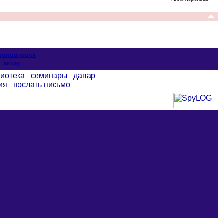
ропавловск
актау
иотека
семинары
давар
ия
послать письмо