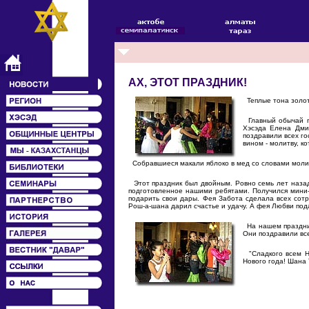
АХ, ЭТОТ ПРАЗДНИК!
Теплые тона золот
Главный обычай пр
Хэсэда Елена Дми
поздравили всех г
вином - молитву, к
Собравшиеся макали яблоко в мед со словами молит
Этот праздник был двойным. Ровно семь лет назад
подготовленное нашими ребятами. Получился мини-
подарить свои дары. Фея Забота сделала всех сот
Рош-а-шана дарил счастье и удачу. А фея Любви пода
На нашем праздник
Они поздравили вс
"Сладкого всем Но
Нового года! Шана 