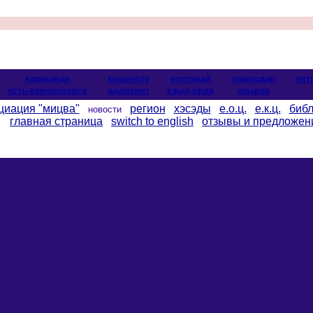
караганда
кокшетау
костанай
павлодар
пет
усть-каменогорск
шымкент
кзыл-орда
атырау
циация "мицва"
регион
хэсэды
е.о.ц.
е.к.ц.
библ
новости
главная страница
switch to english
отзывы и предложен