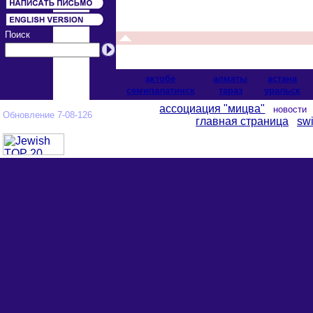
Поиск
актобе
алматы
астана
cемипалатинск
тараз
уральск
ассоциация "мицва"
новост
Обновление 7-08-126
главная страница
swi