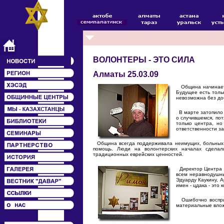
ВОЛОНТЕРЫ - ЭТО СИЛА
Алматы 25.03.09
Община начинаетс
Будущее есть толь
невозможна без до
В марте затопило 
о случившемся, пот
только центра, н
ответственности з
Община всегда поддерживала неимущих, больных, 
помощь. Люди на волонтерских началах сделал
традиционных еврейских ценностей.
Директор Центра З
всем неравнодушны
Эдуарду Каукину, 
имен - цдака - это
Ошибочно восприни
материальные влож