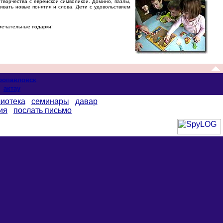
творчества с еврейской символикой. Домино, пазлы,
ивать новые понятия и слова. Дети с удовольствием
мечательные подарки!
ропавловск
актау
иотека
семинары
давар
ия
послать письмо