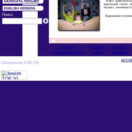
И вот замечательн
кукольный театр, 
играют, занимаются
Поиск
Выражаем огромную
актобе
алматы
астана
cемипалатинск
тараз
уральск
ассо
Обновление 6-08-126