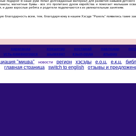
ый подарок! В наши руки попал долгожданный материал для развития навыков детского 
плакаты, магнитные буквы - все это пропитано духом еврейства и помогает малышам осва
, и даже взрослые ребята и родители подключаются к их увлекательным занятиям.
 благодарность всем, тем, благодаря кому в нашем Хэсэде "Рахель" появились такие за
караганда
кокшетау
костанай
павлодар
пет
усть-каменогорск
шымкент
кзыл-орда
атырау
циация "мицва"
регион
хэсэды
е.о.ц.
е.к.ц.
библ
новости
главная страница
switch to english
отзывы и предложен