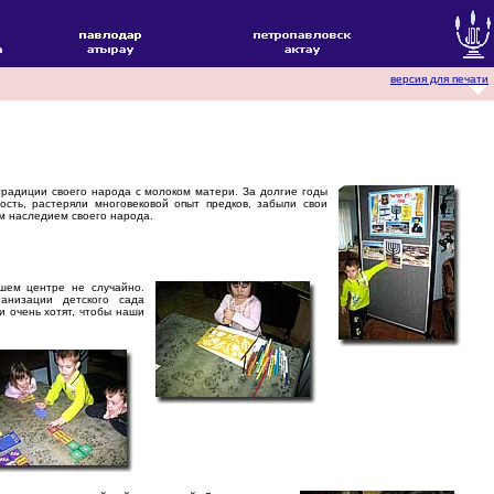
версия для печати
радиции своего народа с молоком матери. За долгие годы
ость, растеряли многовековой опыт предков, забыли свои
ым наследием своего народа.
ашем центре не случайно.
анизации детского сада
и очень хотят, чтобы наши