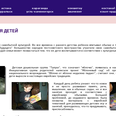
Я ДЕТЕЙ
самобытной культурой. Во все времена с раннего детства ребенок впитывал обычаи и т
 будущего" большинство народов постсоветского пространства утратили свою самобытн
ждая семья может похвастаться тем, что ее дети воспитываются в соответствии с культурн
Детская дошкольная группа "Тапуах", что означает "яблочко", появилась в н
Инициативная группа родителей написали проект "Яблоневый сад" об орг
национального возрождения. "Яблоко от яблони недалеко падает",- считают они, 
дети выросли в настоящих еврейских традициях.
Каждый день ребята узнают что-то новое
и не просто развивают память, речь,
мышление, как в обычных садах, но и все
занятия проходят в соответствии с
еврейскими обычаями. Большой
проблемой, до недавнего времени, была
нехватка материала с еврейской
тематикой для развивающих детских игр и
занятий, приходилось, что-то придумывать,
приспосабливать.