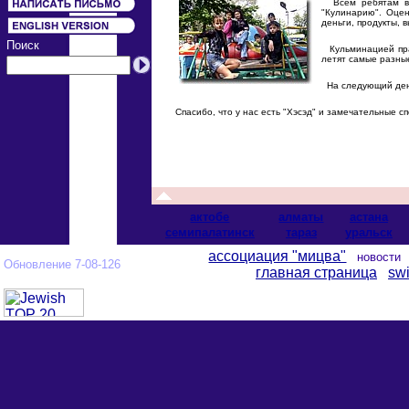
Всем ребятам вру
"Кулинарию". Оцен
деньги, продукты, 
Поиск
Кульминацией праз
летят самые разны
На следующий день
Спасибо, что у нас есть "Хэсэд" и замечательные сп
актобе
алматы
астана
cемипалатинск
тараз
уральск
ассоциация "мицва"
новост
Обновление 7-08-126
главная страница
swi