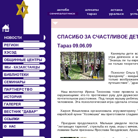
СПАСИБО ЗА СЧАСТЛИВОЕ ДЕ
Тараз 09.06.09
Каникулы дети все
утра девчонок и 
"Знаешь ли ты евре
не только теоретич
Психолог Ольга Гр
празднику" - кажды
только воображаем
путешествие", "др
Наш волонтер Ирина Тихонова тоже провела зам
окружающими: кто-то протягивал руку для дружеско
почтительном расстоянии. Под тихую музыку ребятиш
человеком. Эта психологическая игра сделала отно
Хаюня Фишелевна организовала игру-викторину "З
еврейской кухни "Хозяюшка" мы приготовили сладкие
Праздник продолжался. Малыши увидели постано
"летающих тарелок", стрельба из лука, игры с мячо
ловкими были признаны Ярослава Гвоздевская, Арин