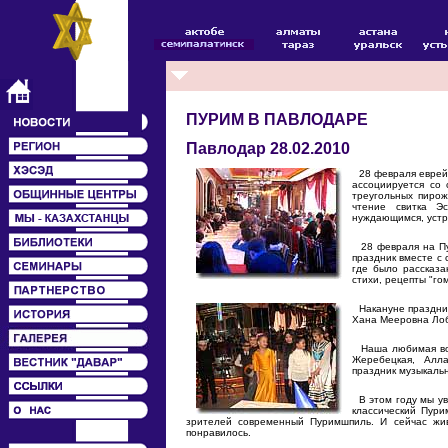
ПУРИМ В ПАВЛОДАРЕ
Павлодар 28.02.2010
28 февраля еврейс
ассоциируется со
треугольных пиро
чтение свитка Э
нуждающимся, устр
28 февраля на Пу
праздник вместе с 
где было рассказа
стихи, рецепты "го
Накануне праздник
Хана Мееровна Лоб
Наша любимая вок
Жеребецкая, Алл
праздник музыкаль
В этом году мы ув
классический Пур
зрителей современный Пуримшпиль. И сейчас жи
понравилось.