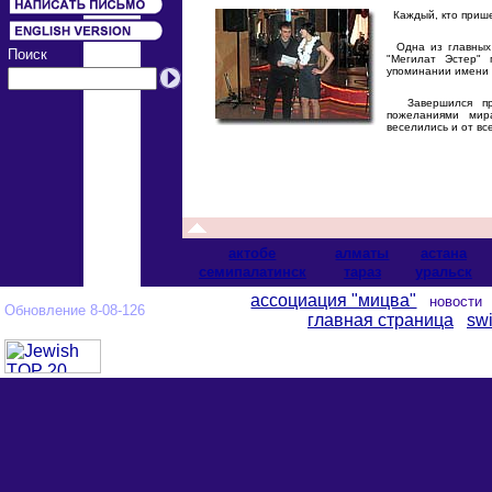
Каждый, кто пришел
Одна из главных 
Поиск
"Мегилат Эстер"
упоминании имени 
Завершился праз
пожеланиями мир
веселились и от вс
актобе
алматы
астана
cемипалатинск
тараз
уральск
ассоциация "мицва"
новост
Обновление 8-08-126
главная страница
swi