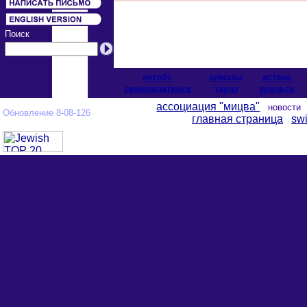
Поиск
актобе
алматы
астана
cемипалатинск
тараз
уральск
ассоциация "мицва"
новост
Обновление 8-08-126
главная страница
swi