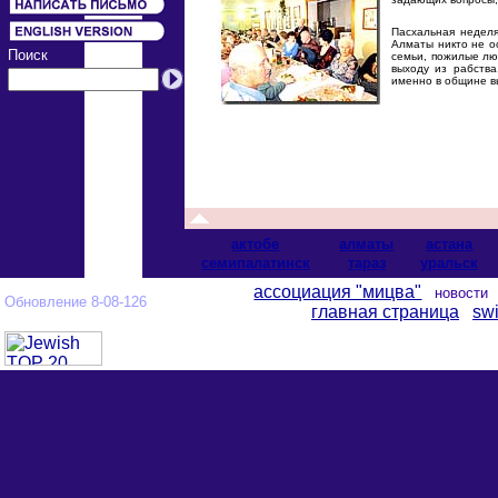
Пасхальная неделя
Алматы никто не о
Поиск
семьи, пожилые лю
выходу из рабства
именно в общине в
актобе
алматы
астана
cемипалатинск
тараз
уральск
ассоциация "мицва"
новост
Обновление 8-08-126
главная страница
swi