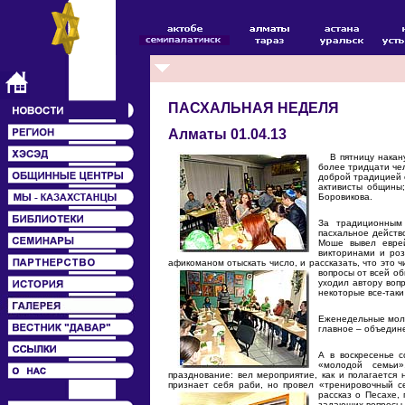
ПАСХАЛЬНАЯ НЕДЕЛЯ
Алматы 01.04.13
В пятницу накану
более тридцати чел
доброй традицией с
активисты общины
Боровикова.
За традиционным
пасхальное действо
Моше вывел еврей
викторинами и ро
афикоманом отыскать число, и рассказать, что это 
вопросы от всей об
уходил автору воп
некоторые все-таки
Еженедельные моло
главное – объедин
А в воскресенье 
«молодой семьи
празднование: вел мероприятие, как и полагается 
признает себя раби, но провел «тренировочный с
рассказ о Песахе,
задающих вопросы, 