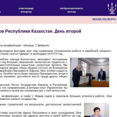
версия для печати
в Республики Казахстан. День второй
ень конференции - пятница, 7 февраля.
проходила выставка книг под названием «Социальная работа в еврейской общине»,
номер газеты «Давар» и календари на 5774 год.
амблеи народа Казахстана, президент ассоциации
ыл год больших свершений, несмотря на трудности, с
амостоятельные серьезные, затратные проекты. Мы
родном уровне. Наша община состоит во Всемирном
Еврейском Парламенте Европы. Моя особая гордость
а. Особая честь была оказана Президентом, когда я
рая занимает достойное место среди других общин
мочный Посол Государства Израиль в Республике
о тех направлениях, в которых опыт Израиля мог бы
, немного позже мы ознакомим вас с ней полностью.
м конференции, а также с Новым годом и пожелала больших успехов в работе. Она
азвитии нашего государства.
ание слушателей на результаты, достигнутые казахстанской
главы агентства Идана Песаховича и всех сотрудников. Она
татами, которых им удалось достичь в своей работе за год.