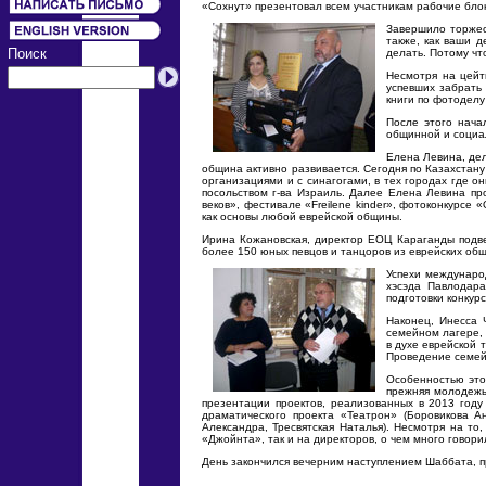
«Сохнут» презентовал всем участникам рабочие бло
Завершило торжес
также, как ваши д
Поиск
делать. Потому что
Несмотря на цейт
успевших забрать
книги по фотоделу
После этого нача
общинной и социал
Елена Левина, дел
община активно развивается. Сегодня по Казахстану
организациями и с синагогами, в тех городах где о
посольством г-ва Израиль. Далее Елена Левина пр
веков», фестивале «Freilene kinder», фотоконкурсе
как основы любой еврейской общины.
Ирина Кожановская, директор ЕОЦ Караганды подвел
более 150 юных певцов и танцоров из еврейских общ
Успехи междунаро
хэсэда Павлодара
подготовки конкур
Наконец, Инесса 
семейном лагере, 
в духе еврейской 
Проведение семей
Особенностью это
прежняя молодежь
презентации проектов, реализованных в 2013 году
драматического проекта «Театрон» (Боровикова А
Александра, Тресвятская Наталья). Несмотря на то
«Джойнта», так и на директоров, о чем много говори
День закончился вечерним наступлением Шаббата, п