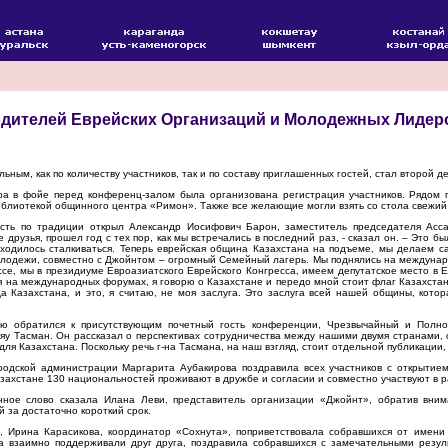
дителей Еврейских Организаций и Молодежных Лидеро
ьным, как по количеству участников, так и по составу приглашенных гостей, стал второй д
ра в фойе перед конференц-залом была организована регистрация участников. Рядом 
блиотекой общинного центра «Римон». Также все желающие могли взять со стола свежий 
сть по традиции открыл Александр Иосифович Барон, заместитель председателя Асс
 друзья, прошел год с тех пор, как мы встречались в последний раз, - сказал он. – Это б
ходилось сталкиваться. Теперь еврейская община Казахстана на подъеме, мы делаем с
лодежи, совместно с Джойнтом – огромный Семейный лагерь. Мы поднялись на междуна
се, мы в президиуме Евроазиатского Еврейского Конгресса, имеем депутатское место в 
ая на международных форумах, я говорю о Казахстане и передо мной стоит флаг Казахстан
 Казахстана, и это, я считаю, не моя заслуга. Это заслуга всей нашей общины, кото
ью обратился к присутствующим почетный гость конференции, Чрезвычайный и Полно
ияу Тасман. Он рассказал о перспективах сотрудничества между нашими двумя странами, 
для Казахстана. Поскольку речь г-на Тасмана, на наш взгляд, стоит отдельной публикации
родской администрации Маргарита Аубакирова поздравила всех участников с открытие
азахстане 130 национальностей проживают в дружбе и согласии и совместно участвуют в р
нное слово сказала Илана Леви, представитель организации «Джойнт», обратив вним
 за достаточно короткий срок.
, Ирина Карасикова, координатор «Сохнута», поприветствовала собравшихся от имени 
а взаимно поддерживали друг друга, поздравила собравшихся с замечательными резуль