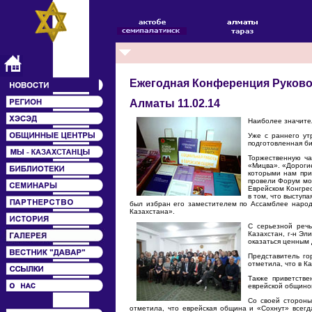
Ежегодная Конференция Руково
Алматы 11.02.14
Наиболее значител
Уже с раннего ут
подготовленная би
Торжественную ча
«Мицва». «Дорогие
которыми нам при
провели Форум мо
Еврейском Конгрес
в том, что выступ
был избран его заместителем по Ассамблее народа
Казахстана».
С серьезной реч
Казахстан, г-н Эл
оказаться ценным 
Представитель го
отметила, что в К
Также приветстве
еврейской общиной
Со своей стороны
отметила, что еврейская община и «Сохнут» всегд