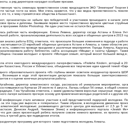
кноты, а ряд директоров наградил особыми призами.
твенную часть семинара приветственное слово председателя ЭКО "Элевтерия" Георгия Ио
ети частые гости на моих. Мне очень нравится, что у вас видна преемственность покол
 это то, к чему стремятся все общества в Казахстане».
нот, организаторы не забыли про победителей и участников прошедшего в начале окт
 свои призы и дипломы. Занявшим первое место торжественно вручили цветные струйны
 и программе Adobe Photoshop. Ни один участник не остался без диплома.
лась рабочая часть конференции. Елена Левина, директор хэсэда Астаны и Елена Унт
ьной работе, проанализировав деятельность всех хэсэдов и общинных центров в 2013 год
ая анализ работы ЕОЦ, отметила, что произошли большие изменения в подходе к работе 
 насчитывается 13 еврейский общинных центров в Астане и Алматы, а также областях ре
ни есть, совместно проводя праздники и различные мероприятия. Города Алматы, Караганд
оанализировала работу библиотек, сайта ассоциации «Мицва» и газеты «Давар». Также 
 «Община глазами молодых» и проекте «Молодая семья», который вносит большой вклад в
а итоги ежегодного международного лагеря-фестиваль «Freilehe Kinder», который в 20
ин Казахстана, России и Узбекистана, объединив все творческие идеи единой темой «Евр
дного образовательного проекта «Из глубины веков» осветили координатор проекта ШО
. Возникшая в ходе этой презентации дискуссия показала большую заинтересованнос
сантов и к оценке конечных результатов работы.
Чугайнова, директор алматинского хэсэда, рассказала об уникальном мероприятии, ор
состоявшемся на Капчагае 29 июля по 4 августа. Лагерь собрал 54 семьи, в общей сложно
традиции. Г-жа Чугайнова отметила, с каким удовольствием взрослые серьезные люди, мол
ного лагеря заложило прочную основу для привлечения молодых родителей и к другим о
й конференции стало активное участние в ней представителей лидерской молодежи. По
 за эти годы уже выросла и «оперилась». Таким образом, в молодежном движении произ
 алматинской молодежью: развивающего детского центра для малышей от 2,5 до 5 лет «
настасия, Денисюк Андрей, Чиковани Элико) и информационного портала «Jewish life
, что для своих презентаций ребята получили совсем немного времени, их проекты про
лось в третий день при подведении итогов.
раздничную программу для которого также подготовила молодежь Алматы.