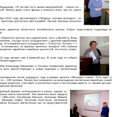
рданиди. «Я частый гость ваших мероприятий, - сказал он, -
ений. Можно даже снять фильм и показать всем, как это нужно
ября 2013 года фотоконкурса «Община глазами молодых», не
е принтеры для печати фотографий. Прочие призеры получили
енко, директор областного актюбинского центра «Сара» подготовили содоклады по
у.
общинного центра как у директоров, так и у Джойнта. Ведь
спублики. Хэсэды тесно сотрудничают с другими еврейскими
а, Усть-Каменогорск сотрудничают с Сохнутом, Астана ¬- с
остановилась на крупных проектах: конкурсе «Из глубины
 развитие еврейских семейных ценностей, института семьи,
13 году прошел уже в девятый раз. В этом году он собрал
ейская мудрость».
РЕШ Александр Абрамович и Татьяна Сливинская, директор
ть всех присутствующих в новых подходах к организации
ганизованном летом ушедшего года в рамках проекта «Молодая семья». Речь идет о
сти – 160 человек. Лагерь был направлен на возрождение воспитания еврейских семей
одые родители, участвуют в различных играх и постановках вместе со своими детьми.
бщинным проектам.
добный формат использовался и ранее, однако та,
ошла смена поколений. Тем приятнее было увидеть
Mini-club» (Чугайнова Евгения, Арепьева Мария),
» (Исакова Софья, Урсолова Анастасия, Артюшина
извели большое впечатление как на представителей