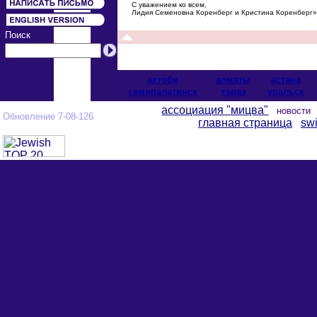
С уважением ко всем,
Лидия Семеновна Коренберг и Кристина Коренберг»
Поиск
актобе
алматы
астана
cемипалатинск
тараз
уральск
ассоциация "мицва"
новост
Обновление 7-08-126
главная страница
swi