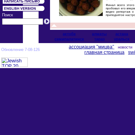
Финал всего этого
пробовал его впер
видео репортаж о
Поиск
приподнятое настро
актобе
алматы
астана
cемипалатинск
тараз
уральск
ассоциация "мицва"
новост
Обновление 7-08-126
главная страница
swi