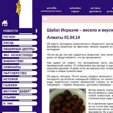
Шабат Исраэли – весело и вкус
Алматы 01.04.14
28 марта молодежь алматинского общинного центра
фалафель (жареные во фритюре пряные шарики из ор
молодежи.
«Если вы до сих пор задаетесь вопросом, чем занят
даже не представляете, что вы пропускаете.
Уже давно не секрет, что молодежная часть на
проведенный шабат. И собираемся мы всегда в одно
хорошим друзьям. И даже если вы пришли или только
готовы к новым знакомствам.
28 марта, пятница. Почти конец первого весеннего
незадолго до встречи очередной субботы, из тепло
рады поделиться теплом прекрасной страны со 
говорящее – «Шабат Исраэли», дословно переводя – 
Вечер принес сраз
могли выбрать, как
собой известную 
сложная игра надол
В то время как одн
их на столе уже ж
полностью легло н
фалафеля. Но и до