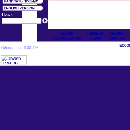
Поиск
актобе
алматы
астана
cемипалатинск
тараз
уральск
ассо
Обновление 6-08-126