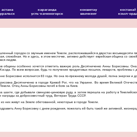
енный городок со звучным именем Текели, расположившийся в двухстах восьмидесяти пят
ая, спокойная. Но и здесь, в этом местечке, активно действует еврейская община со св
мся людям.
ов общины особенно хочется отметить важную роль Десятниченко Анны Борисовны. Она
Хэсэда. По всем вопросам, будь то получение продуктовых посылок, лекарств, проблемы с 
нне Борисовне исполнится 83 года. Но она по-прежнему молода душой, полна энергии и д
рисовна Десятниченко в городе Кривой Рог, что на Украине. Во время Великой Отечест
 Текели. Отец Анны Борисовны погиб в боях за Киев.
а шахте, где добывали свинцово-цинковую руду, а затем перешла на работу в Текелийско
е награды за добросовестный труд, Ветеран Труда СССР.
 из них живут на Земле обетованной, некоторые в городе Текели.
здравить Анну Борисовну с днем рождения, пожелать ей быть такой же активной, жизнер