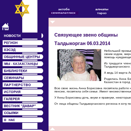
Связующее звено общины
Талдыкорган 06.03.2014
Небольшой промышл
своим ходом, мирн
помощь нуждающи
Из тридцати член
Талдыкорганского 
А ведь 14 марта А
Родилась Анна Бо
Казахстан в город
Всю свою жизнь Анна Борисовна посвятила работе н
пенсию, посвятила себя семье. Имеет множественны
У Анны Борисовны дочь, внуки и правнуки, некоторые
От лица общины Талдыкорганского региона я хочу по