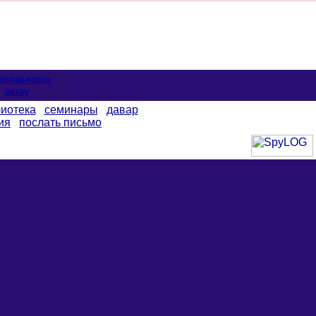
ропавловск
актау
иотека
семинары
давар
ия
послать письмо