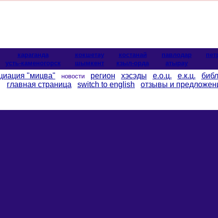
караганда
кокшетау
костанай
павлодар
пет
усть-каменогорск
шымкент
кзыл-орда
атырау
циация "мицва"
регион
хэсэды
е.о.ц.
е.к.ц.
библ
новости
главная страница
switch to english
отзывы и предложен