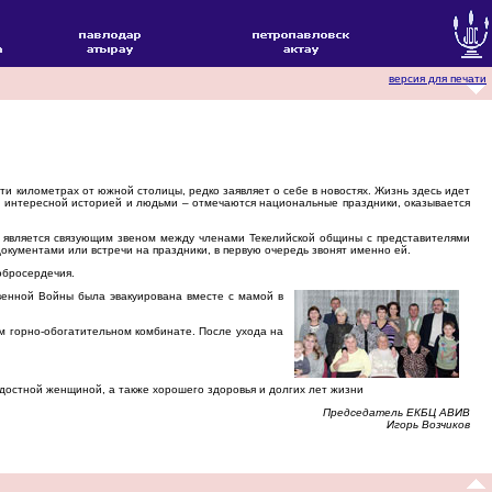
версия для печати
и километрах от южной столицы, редко заявляет о себе в новостях. Жизнь здесь идет
оей интересной историей и людьми – отмечаются национальные праздники, оказывается
 является связующим звеном между членами Текелийской общины с представителями
документами или встречи на праздники, в первую очередь звонят именно ей.
обросердечия.
венной Войны была эвакуирована вместе с мамой в
м горно-обогатительном комбинате. После ухода на
адостной женщиной, а также хорошего здоровья и долгих лет жизни
Председатель ЕКБЦ АВИВ
Игорь Возчиков