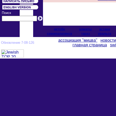
Поиск
актобе
алматы
астана
cемипалатинск
тараз
уральск
ассоциация "мицва"
новости
Обновление 7-08-126
главная страница
swi