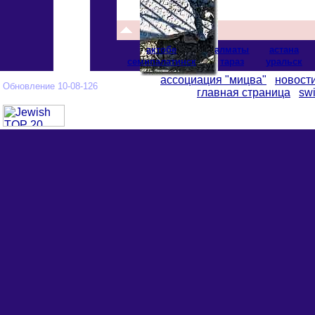
актобе
алматы
астана
cемипалатинск
тараз
уральск
ассоциация "мицва"
новост
Обновление 10-08-126
главная страница
swi