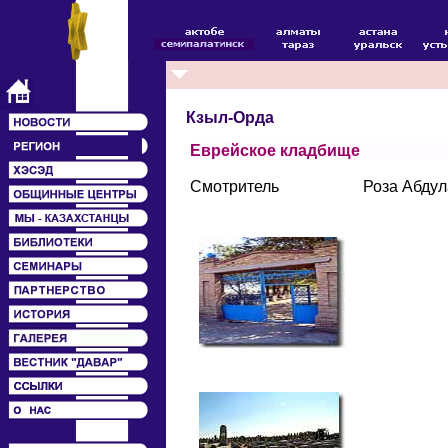
Кзыл-Орда
Еврейское кладбище
Смотритель
Роза Абду