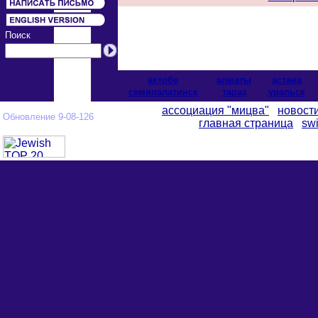
Поиск
актобе
алматы
астана
cемипалатинск
тараз
уральск
ассоциация "мицва"
новост
Обновление 9-08-126
главная страница
swi