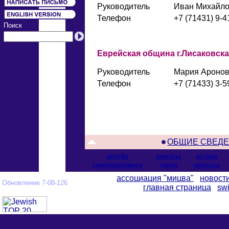
Руководитель
Иван Михайло
Телефон
+7 (71431) 9-4
Поиск
Еврейская община г.Лисаковска
Руководитель
Мария Аронов
Телефон
+7 (71433) 3-5
ОБЩИЕ СВЕД
актобе
алматы
астана
cемипалатинск
тараз
уральск
ассоциация "мицва"
новост
Обновление 7-08-126
главная страница
swi