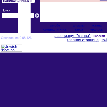
Поиск
актобе
алматы
астана
cемипалатинск
тараз
уральск
ассоциация "мицва"
новост
Обновление 9-08-126
главная страница
swi