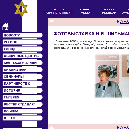
АР
ФОТОВЫСТАВКА Н.Я. ШИЛЬМА
В апреле 2000 г. в Хэсэде Полина, Алматы прошла
членом фотоклуба "Медео", Алма-Ата. Свое своб
экспозициях, всесоюзных круизах слайдов, в междун
АР