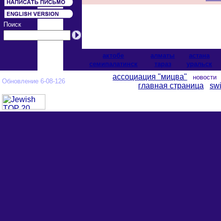
Поиск
актобе
алматы
астана
cемипалатинск
тараз
уральск
ассоциация "мицва"
новост
Обновление 6-08-126
главная страница
swi