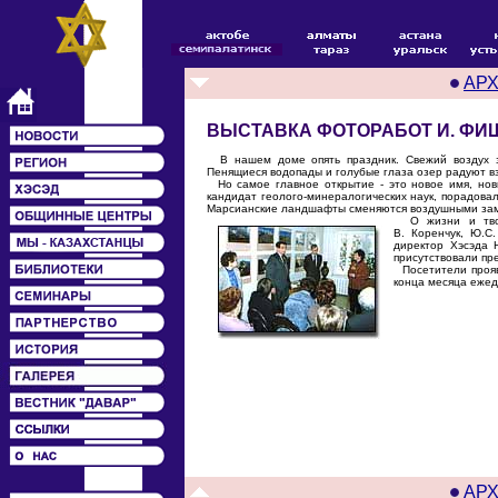
АР
ВЫСТАВКА ФОТОРАБОТ И. Ф
В нашем доме опять праздник. Свежий воздух з
Пенящиеся водопады и голубые глаза озер радуют вз
Но самое главное открытие - это новое имя, нов
кандидат геолого-минералогических наук, порадов
Марсианские ландшафты сменяются воздушными замк
О жизни и творч
В. Коренчук, Ю.С
директор Хэсэда 
присутствовали пр
Посетители прояв
конца месяца ежед
АР