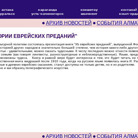
АРХИВ НОВОСТЕЙ
СОБЫТИЯ АЛМА
ОРИИ ЕВРЕЙСКИХ ПРЕДАНИЙ"
ьтурной политики состоялась презентация книги "Из еврейских преданий", выпущенной Фо
сторией других народов в значительно большей степени, чем история какого-либо другог
етьи - удивительными, можно сказать чудесными. К числу последних можно отнести появле
 семьям (как говорят лингвисты, разноструктурные и неблизкородственные). Языки, пр
 возможны чудеса. Книга в равной мере будет интересна и тем, кто будет читать ее по
ственная книга мидрашей после 1910 года, когда на русском языке появилась книга И. Ра
ые в древних еврейских сказаниях, станут доступны не только детям, но и их родителям.
 и как образец полиграфического искусства.
АРХИВ НОВОСТЕЙ
СОБЫТИЯ АЛМА