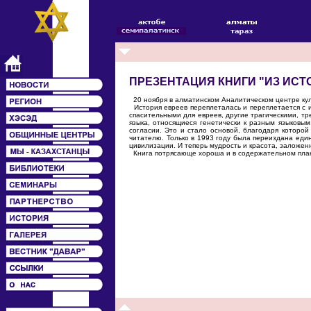
ПРЕЗЕНТАЦИЯ КНИГИ "ИЗ ИСТ
20 ноября в алматинском Аналитическом центре кул
История евреев переплеталась и переплетается с и
спасительными для евреев, другие трагическими, тр
языка, относящиеся генетически к разным языковым
согласии. Это и стало основой, благодаря которой
читателю. Только в 1993 году была переиздана един
цивилизации. И теперь мудрость и красота, заложенн
Книга потрясающе хороша и в содержательном плане