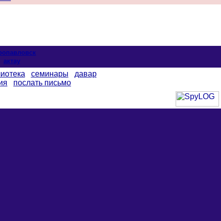
ропавловск
актау
иотека
семинары
давар
ия
послать письмо