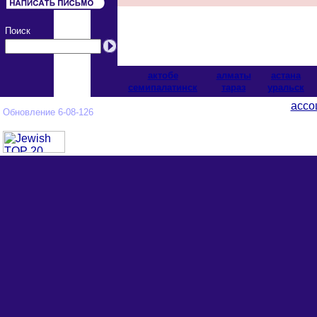
Поиск
актобе
алматы
астана
cемипалатинск
тараз
уральск
ассо
Обновление 6-08-126