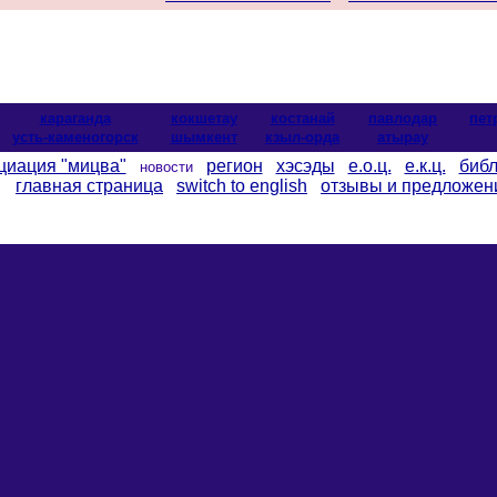
караганда
кокшетау
костанай
павлодар
пет
усть-каменогорск
шымкент
кзыл-орда
атырау
циация "мицва"
регион
хэсэды
е.о.ц.
е.к.ц.
библ
новости
главная страница
switch to english
отзывы и предложен