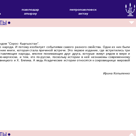
ТЫ
ндом "Сорос- Кыргызстан".
о народа. И потому изобилует событиями самого разного свойства. Одни из них были
ние книги, которая стала причиной встречи. Это первое издание, где встретились три
едставляющие народы, вполне понимающие друг друга, которые живут рядом в мире и
-киргизски, и тем, кто по-русски, поскольку истории в ней незнакомы современному
вницкого и Х. Бялика. А ведь Агадические истории относятся к сокровищнице мировой
Ирина Копыленко
ТЫ